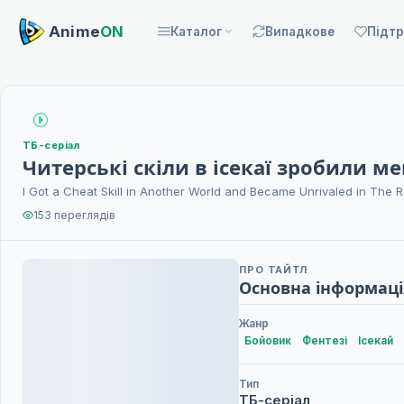
Anime
ON
Каталог
Випадкове
Підт
ТБ-серіал
Читерські скіли в ісекаї зробили ме
I Got a Cheat Skill in Another World and Became Unrivaled in The 
153 переглядів
ПРО ТАЙТЛ
Основна інформаці
Жанр
Бойовик
Фентезі
Ісекай
Тип
ТБ-серіал