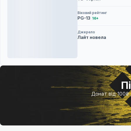
Віковий рейтинг
PG-13
16+
Джерело
Лайт новела
П
Донат від 100₴