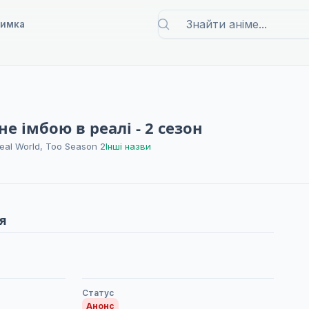
римка
не імбою в реалі - 2 сезон
Real World, Too Season 2
Інші назви
я
Статус
Анонс