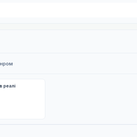
анром
в реалі