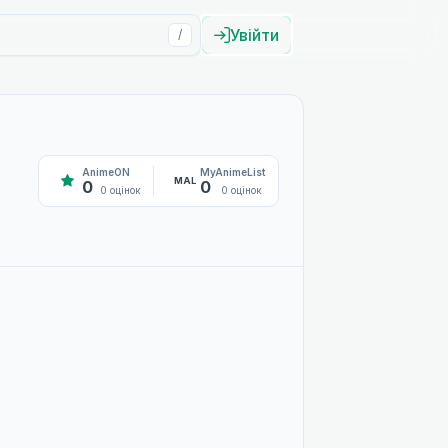
Увійти
/
AnimeON
MyAnimeList
MAL
0
0
0 оцінок
0 оцінок