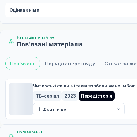
Оцінка аніме
Навігація по тайтлу
Пов'язані матеріали
Пов'язане
Порядок перегляду
Схоже за ж
Читерські скіли в ісекаї зробили мене імбою 
ТБ-серіал
2023
Передісторія
Додати до
Обговорення