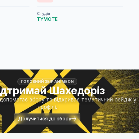
Студія
TYMOTE
ГОЛОВНИЙ ЗБІР ANIMEON
ідтримай Шахедоріз
 допомагає збору та відкриває тематичний бейдж у
профілі.
Долучитися до збору