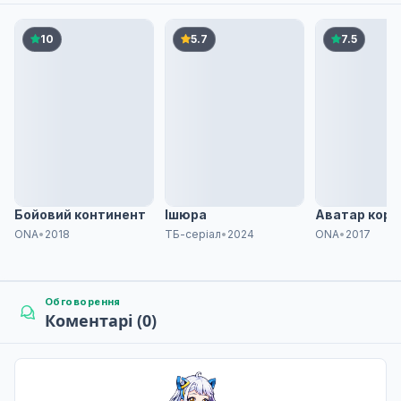
10
5.7
7.5
Бойовий континент
Ішюра
Аватар коро
ONA
•
2018
ТБ-серіал
•
2024
ONA
•
2017
Обговорення
Коментарі (0)