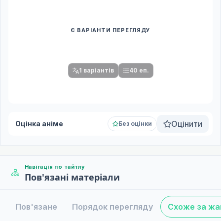
Є ВАРІАНТИ ПЕРЕГЛЯДУ
Спочатку оберіть переклад
Після вибору команди стануть доступними плеєр і список
серій.
1 варіантів
40 еп.
Оцінити
Оцінка аніме
Без оцінки
Навігація по тайтлу
Пов'язані матеріали
Пов'язане
Порядок перегляду
Схоже за ж