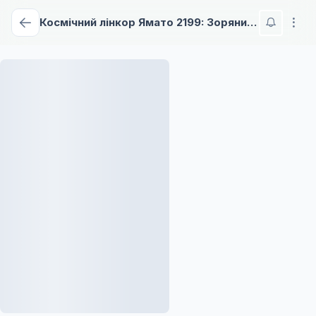
Космічний лінкор Ямато 2199: Зоряний ковчег