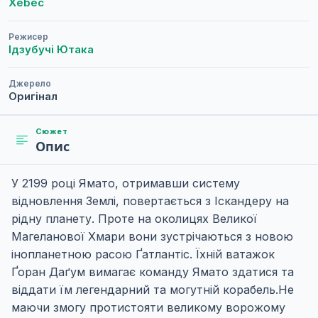
Xebec
Режисер
Ідзубучі Ютака
Джерело
Оригінал
Сюжет
Опис
У 2199 році Ямато, отримавши систему
відновлення Землі, повертається з Іскандеру на
рідну планету. Проте на околицях Великої
Магеланової Хмари вони зустрічаються з новою
інопланетною расою Ґатлантіс. Їхній ватажок
Ґоран Даґум вимагає команду Ямато здатися та
віддати їм легендарний та могутній корабель.Не
маючи змогу протистояти великому ворожому