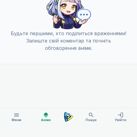
Будьте першими, хто поділиться враженнями!
Залиште свій коментар та почніть
обговорення аніме.
menu
layers
search
login
Меню
Аніме
Пошук
Увійти