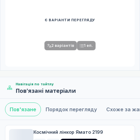
Є ВАРІАНТИ ПЕРЕГЛЯДУ
Спочатку оберіть переклад
Після вибору команди стануть доступними плеєр і список
серій.
2 варіантів
1 еп.
Навігація по тайтлу
Пов'язані матеріали
Пов'язане
Порядок перегляду
Схоже за ж
Космічний лінкор Ямато 2199