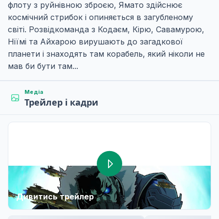
флоту з руйнівною зброєю, Ямато здійснює
космічний стрибок і опиняється в загубленому
світі. Розвідкоманда з Кодаєм, Кірю, Савамурою,
Ніїмі та Айхарою вирушають до загадкової
планети і знаходять там корабель, який ніколи не
мав би бути там...
Медіа
Трейлер і кадри
Дивитись трейлер