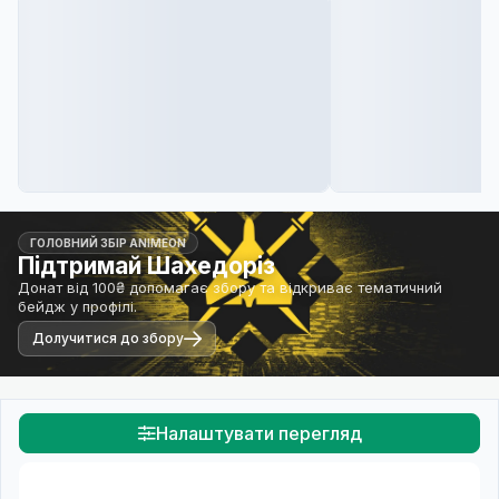
ГОЛОВНИЙ ЗБІР ANIMEON
Підтримай Шахедоріз
Донат від 100₴ допомагає збору та відкриває тематичний
бейдж у профілі.
Долучитися до збору
Налаштувати перегляд