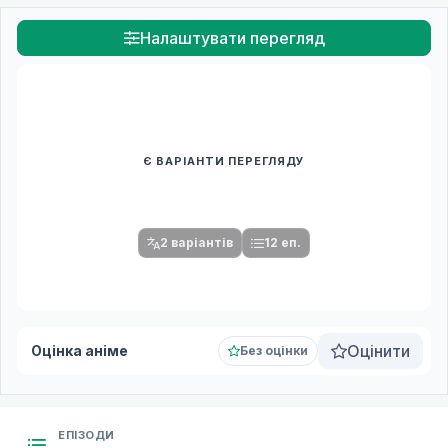
Налаштувати перегляд
Є ВАРІАНТИ ПЕРЕГЛЯДУ
Спочатку оберіть переклад
Після вибору команди стануть доступними плеєр і список
серій.
2 варіантів
12 еп.
Оцінити
Оцінка аніме
Без оцінки
ЕПІЗОДИ