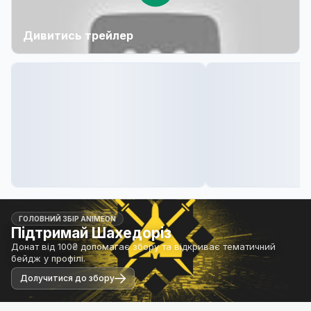
Дивитись трейлер
ГОЛОВНИЙ ЗБІР ANIMEON
Підтримай Шахедоріз
Донат від 100₴ допомагає збору та відкриває тематичний
бейдж у профілі.
Долучитися до збору