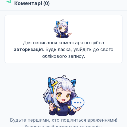
Коментарі (0)
СA
Кінець дитинства
10
14 груд. 2017
СA
Для написання коментаря потрібна
Кільцева розв'язка
11
авторизація
. Будь ласка, увійдіть до свого
21 груд. 2017
облікового запису.
СA
Увага, вперед!
12
28 груд. 2017
СA
Будьте першими, хто поділиться враженнями!
Залиште свій коментар та почніть