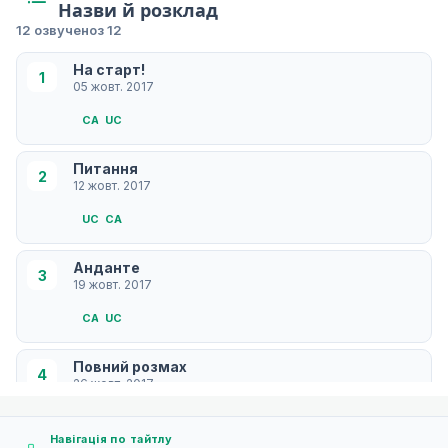
Назви й розклад
12 озвучено
з 12
На старт!
1
05 жовт. 2017
СA
UC
Питання
2
12 жовт. 2017
UC
СA
Анданте
3
19 жовт. 2017
СA
UC
Повний розмах
4
26 жовт. 2017
UC
СA
Навігація по тайтлу