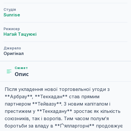
Студія
Sunrise
Режисер
Наґай Тацуюкі
Джерело
Оригінал
Сюжет
Опис
Після укладення нової торговельної угоди з
**Арбрау**, **Теккадан** став прямим
партнером **Тейвазу**. З новим капіталом і
престижем у **Теккадану** зростає як кількість
союзників, так і ворогів. Тим часом полум'я
боротьби за владу в **Ґ'ялларгорні** продовжує