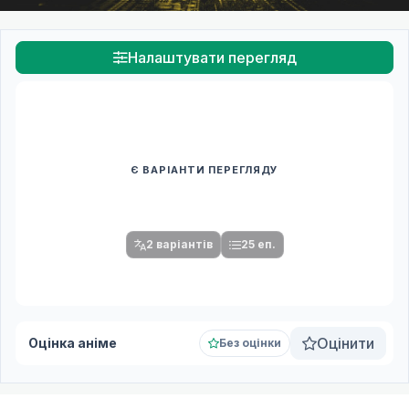
Налаштувати перегляд
Є ВАРІАНТИ ПЕРЕГЛЯДУ
Спочатку оберіть переклад
Після вибору команди стануть доступними плеєр і список
серій.
2 варіантів
25 еп.
Оцінити
Оцінка аніме
Без оцінки