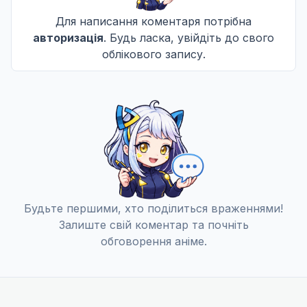
Не озвучена
Для написання коментаря потрібна
авторизація
. Будь ласка, увійдіть до свого
Пробудження Катастрофи
10
04 груд. 2016
облікового запису.
Не озвучена
Забарвлені крила
11
11 груд. 2016
Не озвучена
Битва за Крайс
12
18 груд. 2016
Не озвучена
Будьте першими, хто поділиться враженнями!
Залиште свій коментар та почніть
Мисливець на Ангелів
13
25 груд. 2016
обговорення аніме.
Не озвучена
Адвокат
14
15 січ. 2017