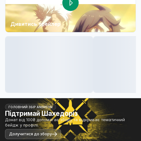
Дивитись трейлер
ГОЛОВНИЙ ЗБІР ANIMEON
Підтримай Шахедоріз
Донат від 100₴ допомагає збору та відкриває тематичний
бейдж у профілі.
Долучитися до збору