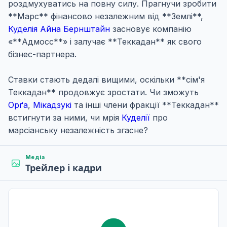
роздмухуватись на повну силу. Прагнучи зробити
**Марс** фінансово незалежним від **Землі**,
Куделія Айна Бернштайн
засновує компанію
«**Адмосс**» і залучає **Теккадан** як свого
бізнес-партнера.
Ставки стають дедалі вищими, оскільки **сім'я
Теккадан** продовжує зростати. Чи зможуть
Орґа
,
Мікадзукі
та інші члени фракції **Теккадан**
встигнути за ними, чи мрія
Куделії
про
марсіанську незалежність згасне?
Медіа
Трейлер і кадри