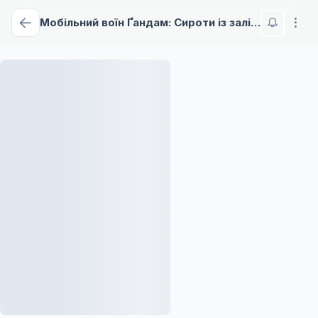
Мобільний воїн Ґандам: Сироти із залізною кров'ю - 2 сезон