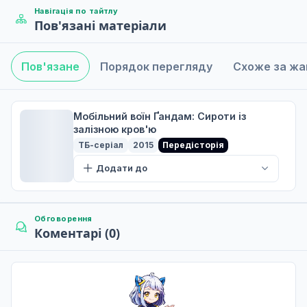
Навігація по тайтлу
Пов'язані матеріали
Відкриття оборонних сил Арбрау
5
30 жовт. 2016
Пов'язане
Порядок перегляду
Схоже за ж
Тиха війна
6
06 лист. 2016
Мобільний воїн Ґандам: Сироти із
залізною кров'ю
Не озвучена
ТБ-серіал
2015
Передісторія
Мій друже
7
Додати до
13 лист. 2016
Не озвучена
Обговорення
Суверен Марса
8
Коментарі (0)
20 лист. 2016
Не озвучена
Відар Райзинг
9
27 лист. 2016