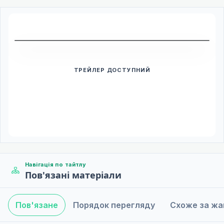
Дивитись трейлер
ТРЕЙЛЕР ДОСТУПНИЙ
Переклад ще недоступний
Для цього тайтлу поки немає доступних епізодів. Коли
додадуть озвучення або субтитри, вони з'являться тут
автоматично.
Навігація по тайтлу
Пов'язані матеріали
Пов'язане
Порядок перегляду
Схоже за ж