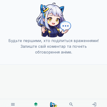
Будьте першими, хто поділиться враженнями!
Залиште свій коментар та почніть
обговорення аніме.
menu
layers
search
login