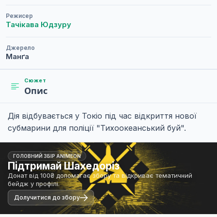
Режисер
Тачікава Юдзуру
Джерело
Манґа
Сюжет
Опис
Дія відбувається у Токіо під час відкриття нової
субмарини для поліції "Тихоокеанський буй".
ГОЛОВНИЙ ЗБІР ANIMEON
Підтримай Шахедоріз
Донат від 100₴ допомагає збору та відкриває тематичний
бейдж у профілі.
Долучитися до збору