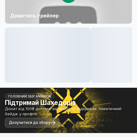
Дивитись трейлер
ГОЛОВНИЙ ЗБІР ANIMEON
Підтримай Шахедоріз
Донат від 100₴ допомагає збору та відкриває тематичний
бейдж у профілі.
Долучитися до збору