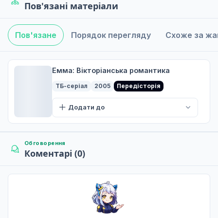
5
Пов'язані матеріали
Дата уточнюється
Не озвучена
Пов'язане
Порядок перегляду
Схоже за ж
Успіхи та втрати
6
Дата уточнюється
Не озвучена
Емма: Вікторіанська романтика
Вечірні хвилі
ТБ-серіал
2005
Передісторія
7
Дата уточнюється
Додати до
Не озвучена
Місцезнаходження
8
Дата уточнюється
Обговорення
Коментарі (0)
Не озвучена
Resolution
9
Дата уточнюється
Не озвучена