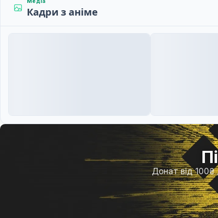
Медіа
Кадри з аніме
П
Донат від 100₴