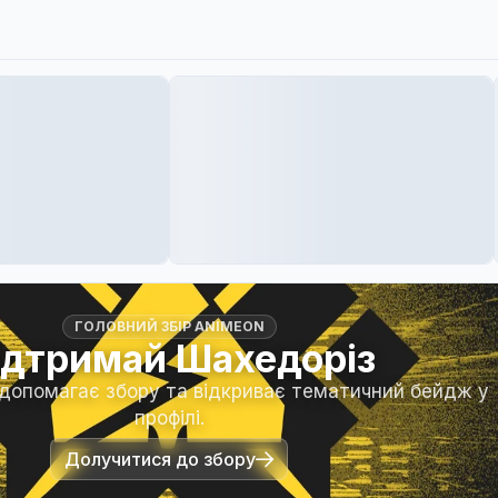
ГОЛОВНИЙ ЗБІР ANIMEON
ідтримай Шахедоріз
 допомагає збору та відкриває тематичний бейдж у
профілі.
Долучитися до збору