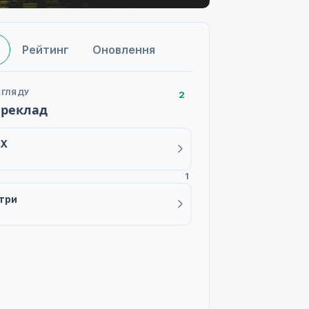
Рейтинг
Оновлення
ЕГЛЯДУ
2
ереклад
AX
1
три