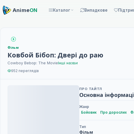
Anime
ON
Каталог
Випадкове
Підтри
Фільм
Ковбой Бібоп: Двері до раю
Cowboy Bebop: The Movie
Інші назви
952 переглядів
ПРО ТАЙТЛ
Основна інформаці
Жанр
Бойовик
Про дорослих
Ф
Тип
Фільм