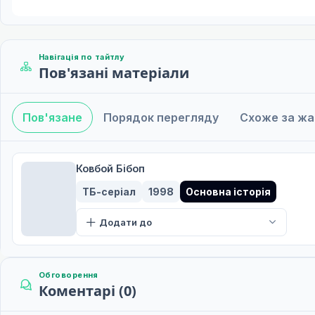
Навігація по тайтлу
Пов'язані матеріали
Пов'язане
Порядок перегляду
Схоже за ж
Ковбой Бібоп
ТБ-серіал
1998
Основна історія
Додати до
Обговорення
Коментарі (0)