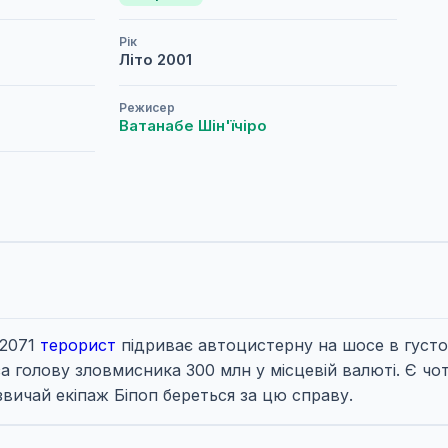
Рік
Літо
2001
Режисер
Ватанабе Шін'їчіро
 2071
терорист
підриває автоцистерну на шосе в густо
за голову зловмисника 300 млн у місцевій валюті. Є ч
азвичай екіпаж Біпоп береться за цю справу.