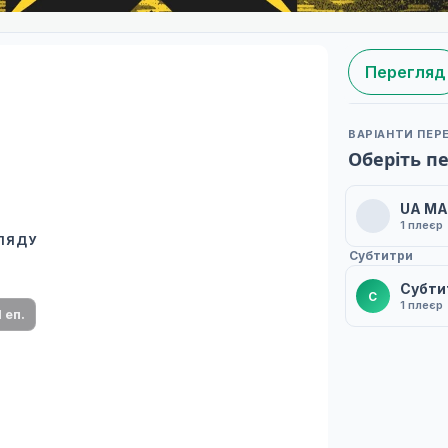
Перегляд
ВАРІАНТИ ПЕР
Оберіть п
UA M
1 плеєр
ГЛЯДУ
 переклад
Субтитри
ми плеєр і список серій.
Субти
С
1 плеєр
1 еп.