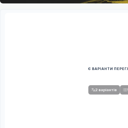
Є ВАРІАНТИ ПЕРЕ
Спочатку оберіть
Після вибору команди стануть доступни
2 варіантів