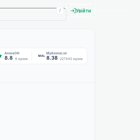
Увійти
/
AnimeON
MyAnimeList
MAL
8.8
8.38
8 оцінок
227940 оцінок