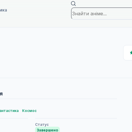
мка
я
антастика
Космос
Статус
Завершено