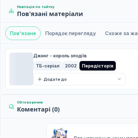
Навігація по тайтлу
Пов'язані матеріали
Пов'язане
Порядок перегляду
Схоже за ж
Джинг - король злодіїв
ТБ-серіал
2002
Передісторія
Додати до
Обговорення
Коментарі (0)