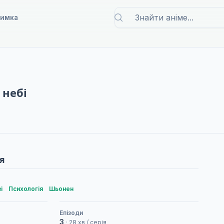
римка
 небі
я
і
Психологія
Шьонен
Епізоди
3
· 28 хв / серія