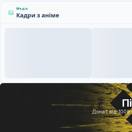
Медіа
Кадри з аніме
П
Донат від 100₴