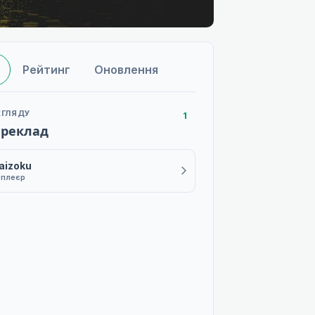
Рейтинг
Оновлення
ЕГЛЯДУ
1
ереклад
aizoku
 плеєр