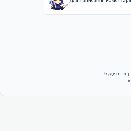
Для написання коментаря
Будьте пер
к