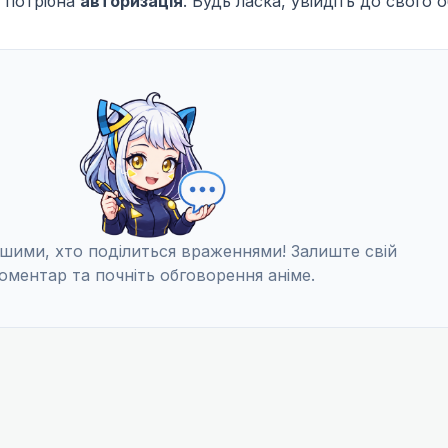
 потрібна
авторизація
. Будь ласка, увійдіть до свого 
шими, хто поділиться враженнями! Залиште свій
оментар та почніть обговорення аніме.