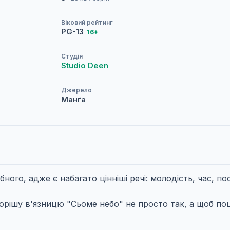
Віковий рейтинг
PG-13
16+
Студія
Studio Deen
Джерело
Манґа
ого, адже є набагато цінніші речі: молодість, час, пос
ворішу в'язницю "Сьоме небо" не просто так, а щоб по