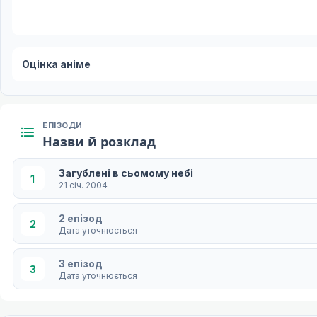
Оцінка аніме
ЕПІЗОДИ
Назви й розклад
Загублені в сьомому небі
1
21 січ. 2004
2 епізод
2
Дата уточнюється
3 епізод
3
Дата уточнюється