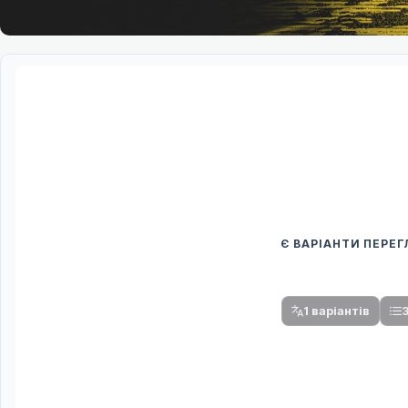
Є ВАРІАНТИ ПЕРЕ
Спочатку оберіть
Після вибору команди стануть доступни
1 варіантів
3