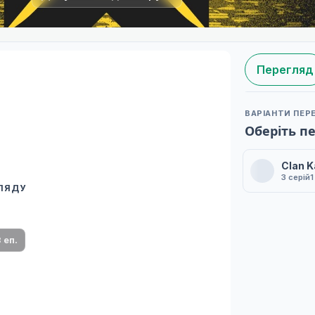
Перегляд
ВАРІАНТИ ПЕР
Оберіть п
Clan K
3 серій
1
ГЛЯДУ
 переклад
ми плеєр і список серій.
 еп.