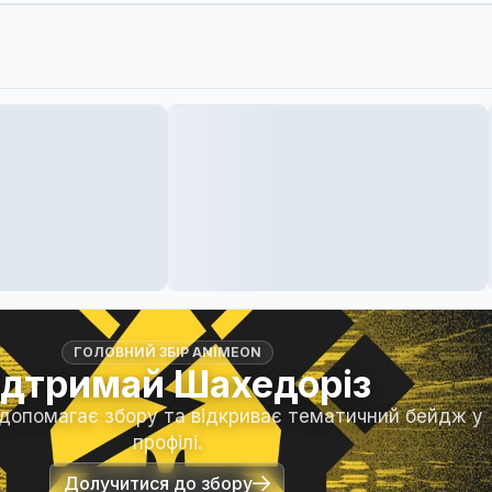
ГОЛОВНИЙ ЗБІР ANIMEON
ідтримай Шахедоріз
 допомагає збору та відкриває тематичний бейдж у
профілі.
Долучитися до збору