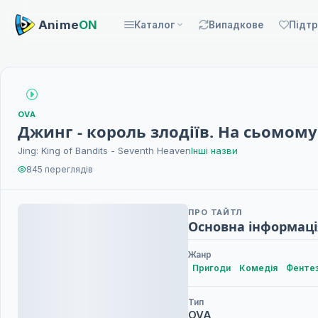
Anime
ON
Каталог
Випадкове
Підт
OVA
Джинг - король злодіїв. На сьомому
Jing: King of Bandits - Seventh Heaven
Інші назви
845 переглядів
ПРО ТАЙТЛ
Основна інформаці
Жанр
Пригоди
Комедія
Фентез
Тип
OVA