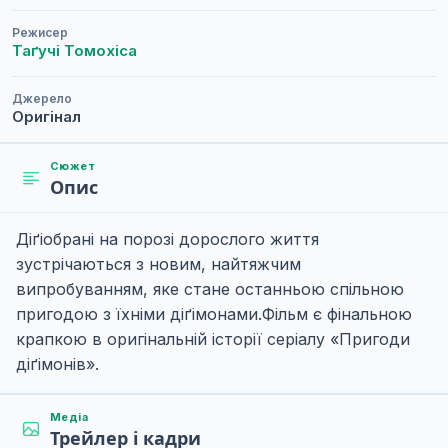
Режисер
Таґучі Томохіса
Джерело
Оригінал
Сюжет
Опис
Діґіобрані на порозі дорослого життя
зустрічаються з новим, найтяжчим
випробуванням, яке стане останньою спільною
пригодою з їхніми діґімонами.Фільм є фінальною
крапкою в оригінальній історії серіалу «Пригоди
діґімонів».
Медіа
Трейлер і кадри