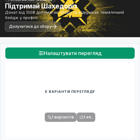
Підтримай Шахедоріз
Донат від 100₴ допомагає збору та відкриває тематичний
бейдж у профілі.
Долучитися до збору
Налаштувати перегляд
Є ВАРІАНТИ ПЕРЕГЛЯДУ
Спочатку оберіть переклад
Після вибору команди стануть доступними плеєр і список
серій.
1 варіантів
1 еп.