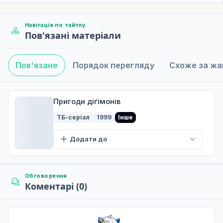
Навігація по тайтлу
Пов'язані матеріали
Пов'язане
Порядок перегляду
Схоже за ж
Пригоди діґімонів
ТБ-серіал
1999
Інше
Додати до
Обговорення
Коментарі (0)