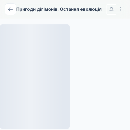
Пригоди діґімонів: Остання еволюція