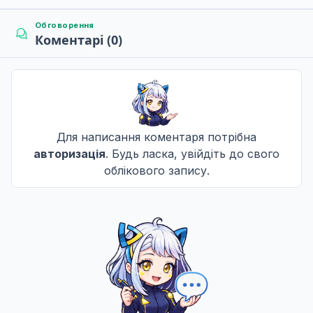
Це важко, але не неможливо
9
07 бер. 2021
Обговорення
Коментарі (0)
Поки сніг не розтане
10
14 бер. 2021
Для написання коментаря потрібна
Це може здаватися ненавистю
авторизація
. Будь ласка, увійдіть до свого
11
21 бер. 2021
облікового запису.
Досі і назавжди
12
28 бер. 2021
Я подарую тобі небо
13
04 квіт. 2021