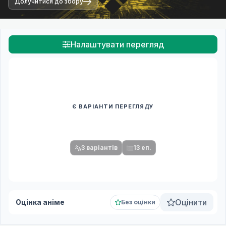
Долучитися до збору
Налаштувати перегляд
Є ВАРІАНТИ ПЕРЕГЛЯДУ
Спочатку оберіть переклад
Після вибору команди стануть доступними плеєр і список
серій.
3 варіантів
13 еп.
Оцінити
Оцінка аніме
Без оцінки