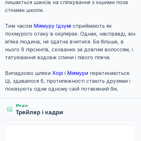
лишається шансів на спілкування з іншими поза
стінами школи.
Тим часом
Міямуру Ідзумі
сприймають як
похмурого отаку в окулярах. Однак, насправді, він
м’яка людина, не здатна вчитися. Ба більше, в
нього 9 пірсингів, схованих за довгим волоссям, і
татуювання вздовж спини і лівого плеча.
Випадково шляхи
Хорі
і
Міямури
перетинаються.
Ці, здавалося б, протилежності стають друзями і
показують одне одному свій потаємний бік.
Медіа
Трейлер і кадри