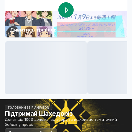
Дивитись трейлер
ГОЛОВНИЙ ЗБІР ANIMEON
Підтримай Шахедоріз
Донат від 100₴ допомагає збору та відкриває тематичний
бейдж у профілі.