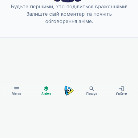
Будьте першими, хто поділиться враженнями!
Залиште свій коментар та почніть
обговорення аніме.
menu
layers
search
login
Меню
Аніме
Пошук
Увійти