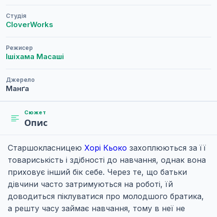
Студія
CloverWorks
Режисер
Ішіхама Масаші
Джерело
Манґа
Сюжет
Опис
Старшокласницею
Хорі Кьоко
захоплюються за її
товариськість і здібності до навчання, однак вона
приховує інший бік себе. Через те, що батьки
дівчини часто затримуються на роботі, їй
доводиться піклуватися про молодшого братика,
а решту часу займає навчання, тому в неї не