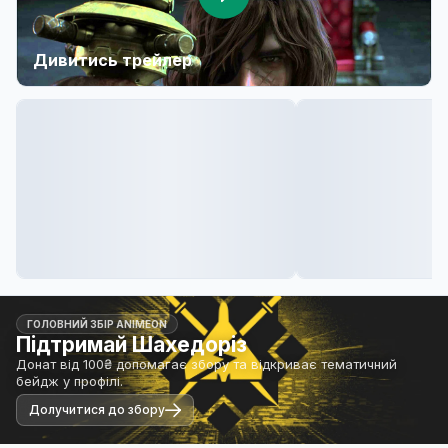
Дивитись трейлер
ГОЛОВНИЙ ЗБІР ANIMEON
Підтримай Шахедоріз
Донат від 100₴ допомагає збору та відкриває тематичний
бейдж у профілі.
Долучитися до збору