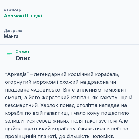
Режисер
Арамакі Шінджі
Джерело
Манґа
Сюжет
Опис
“Аркадія” – легендарний космічний корабель,
огорнутий мороком і схожий на дракона чи
прадавнє чудовисько. Він є втіленням темряви і
смерті, а його жорстокий капітан, як кажуть, ще й
безсмертний. Харлок понад століття нападає на
кораблі по всій галактиці, і мало кому пощастило
залишитися серед живих після такої зустрічі.Але
щойно піратський корабель з’являється в небі на
провінційній планеті, де більшість чоловіків