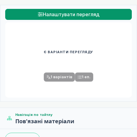
Налаштувати перегляд
Є ВАРІАНТИ ПЕРЕГЛЯДУ
Спочатку оберіть переклад
Після вибору команди стануть доступними плеєр і список
серій.
1 варіантів
1 еп.
Навігація по тайтлу
Пов'язані матеріали