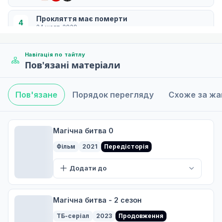
Прокляття має померти
4
24 жовт. 2020
T
Навігація по тайтлу
Пов'язані матеріали
Прокляття матки має померти II
5
31 жовт. 2020
T
Пов'язане
Порядок перегляду
Схоже за ж
Після дощу
6
07 лист. 2020
Магічна битва 0
T
Фільм
2021
Передісторія
Штурм
Додати до
7
14 лист. 2020
T
Магічна битва - 2 сезон
Нудьга
ТБ-серіал
2023
Продовження
8