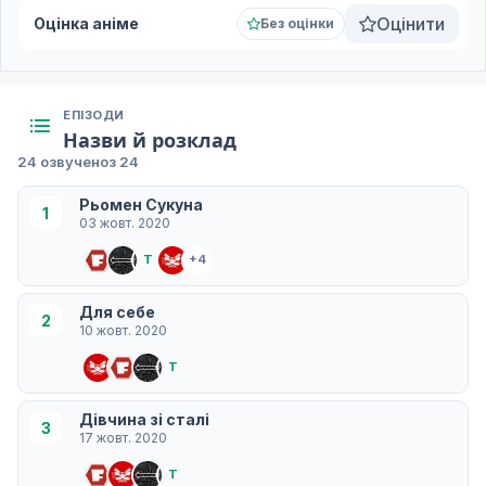
Оцінити
Оцінка аніме
Без оцінки
ЕПІЗОДИ
Назви й розклад
24 озвучено
з 24
Рьомен Сукуна
1
03 жовт. 2020
T
+4
Для себе
2
10 жовт. 2020
T
Дівчина зі сталі
3
17 жовт. 2020
T