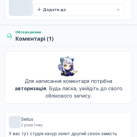
21 лист. 2020
Додати до
T
Дрібна дошка і зворотна помста
9
28 лист. 2020
Обговорення
Коментарі (1)
T
Трансфігурація в режимі бездіяльності
10
05 груд. 2020
T
Для написання коментаря потрібна
Вузьколобий
авторизація
. Будь ласка, увійдіть до свого
11
12 груд. 2020
облікового запису.
T
Для тебе, колись
12
Setius
19 груд. 2020
2 роки тому
T
У вас тут студія качур залит другий сезон замість