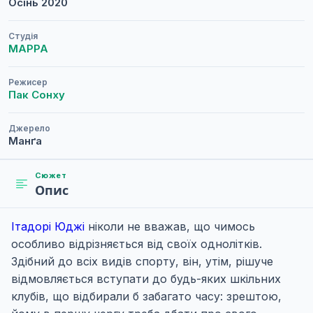
Осінь
2020
Студія
MAPPA
Режисер
Пак Сонху
Джерело
Манґа
Сюжет
Опис
Ітадорі Юджі
ніколи не вважав, що чимось
особливо відрізняється від своїх однолітків.
Здібний до всіх видів спорту, він, утім, рішуче
відмовляється вступати до будь-яких шкільних
клубів, що відбирали б забагато часу: зрештою,