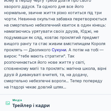
йому в першу чергу треба дбати про свого
хворого дідуся. Та одного дня все його
нормальне, звичне життя різко котиться під три
чорти. Невинна окультна забавка перетворюється
на смертельно небезпечний квиток в один кінець:
намагаючись урятувати своїх друзів, Юджі, не
подумавши як слід, ковтає проклятий предмет
вищого рангу та стає живим вмістилищем Короля
проклять — Дволикого
Сукуни
. А потім на тобі —
вирок: "тебе мають стратити". Так
розпочинається його нове життя у світі,
сповненому магії та проклять: магічна школа, вірні
друзі й дивакуваті вчителі, та, на додачу,
смертельно небезпечні вороги... Тепер попереду
на Ітадорі чекає довгий шлях...
Медіа
Трейлер і кадри