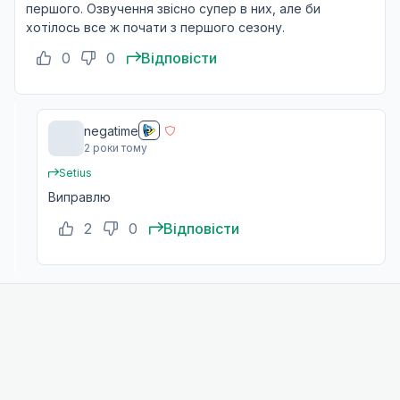
першого. Озвучення звісно супер в них, але би
хотілось все ж почати з першого сезону.
Завтра
13
26 груд. 2020
0
0
Відповісти
T
Кіотський захід обміну сестринськими школами - 
14
negatime
16 січ. 2021
2 роки тому
T
Setius
Виправлю
Кіотський захід обміну сестринськими школами - 
15
23 січ. 2021
2
0
Відповісти
T
Кіотський захід обміну сестринськими школами - 
16
30 січ. 2021
Кіотський захід обміну сестринськими школами - 
17
06 лют. 2021