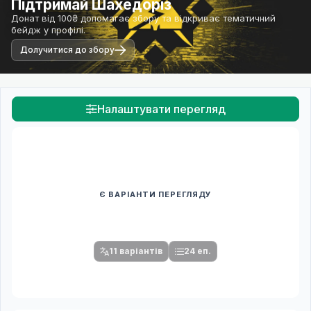
Підтримай Шахедоріз
Донат від 100₴ допомагає збору та відкриває тематичний
бейдж у профілі.
Долучитися до збору
Налаштувати перегляд
Є ВАРІАНТИ ПЕРЕГЛЯДУ
Спочатку оберіть переклад
Після вибору команди стануть доступними плеєр і список
серій.
11 варіантів
24 еп.