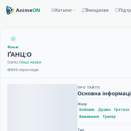
Anime
ON
Каталог
Випадкове
Підт
Фільм
ҐАНЦ:О
Gantz:O
Інші назви
899 переглядів
ПРО ТАЙТЛ
Основна інформаці
Жанр
Бойовик
Драма
Гротеск
Виживання
Трилер
Тип