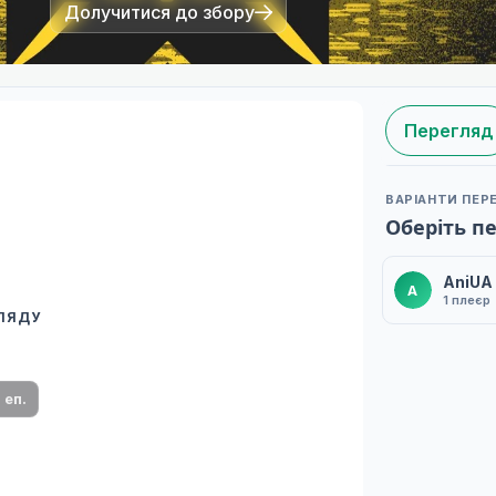
Долучитися до збору
Перегляд
ВАРІАНТИ ПЕР
Оберіть п
AniUA
A
1 плеєр
ГЛЯДУ
 переклад
ми плеєр і список серій.
1 еп.