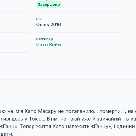
Завершено
Рік
Осінь
2016
Режисер
Сато Кейїчі
на ім'я Като Масару не поталанило... померти. І, на с
ирі десь у Токіо... Втім, не такій уже й звичайній - в к
Ґанц». Тепер життя Като належить «Ґанцу», і єдиний
ивати.