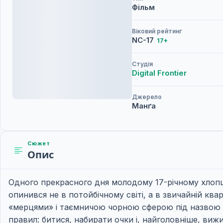
Фільм
Віковий рейтинг
NC-17
17+
Студія
Digital Frontier
Джерело
Манґа
Сюжет
Опис
Одного прекрасного дня молодому 17-річному хлопцю 
опинився не в потойбічному світі, а в звичайній кварт
«мерцями» і таємничою чорною сферою під назвою «
правил: битися, набирати очки і, найголовніше, виж