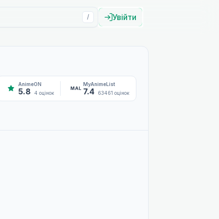
Увійти
/
AnimeON
MyAnimeList
MAL
5.8
7.4
4 оцінок
63461 оцінок