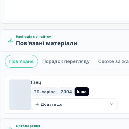
Навігація по тайтлу
Пов'язані матеріали
Пов'язане
Порядок перегляду
Схоже за ж
Ґанц
ТБ-серіал
2004
Інше
Додати до
Обговорення