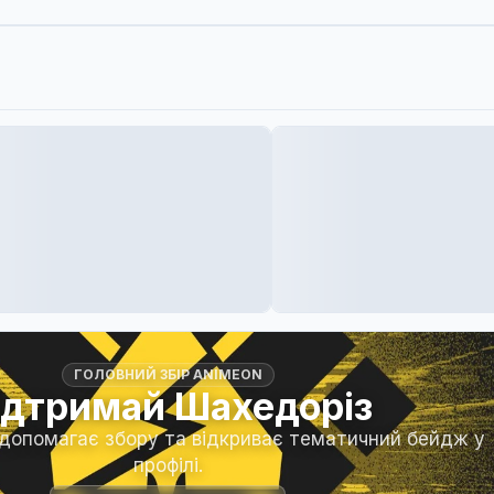
ГОЛОВНИЙ ЗБІР ANIMEON
ідтримай Шахедоріз
 допомагає збору та відкриває тематичний бейдж у
профілі.