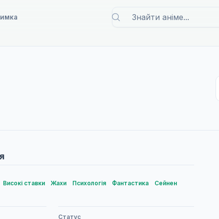
римка
я
Високі ставки
Жахи
Психологія
Фантастика
Сейнен
Статус