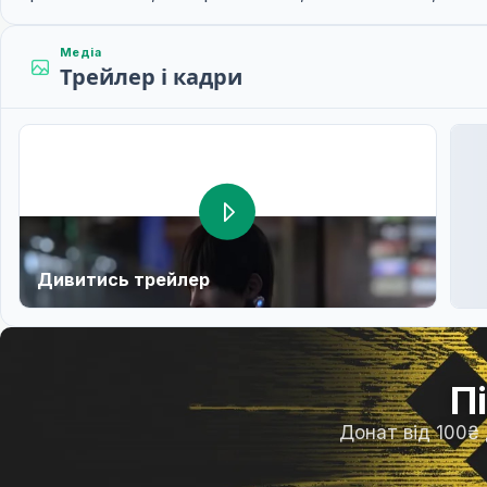
Медіа
Трейлер і кадри
Дивитись трейлер
П
Донат від 100₴