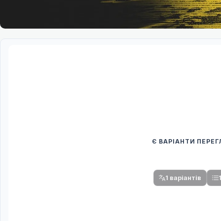
Є ВАРІАНТИ ПЕРЕ
Спочатку оберіть
Після вибору команди стануть доступни
1 варіантів