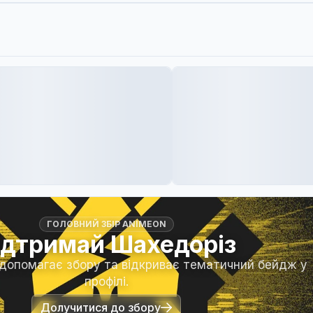
ГОЛОВНИЙ ЗБІР ANIMEON
ідтримай Шахедоріз
 допомагає збору та відкриває тематичний бейдж у
профілі.
Долучитися до збору