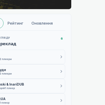
Рейтинг
Оновлення
ЕГЛЯДУ
6
ереклад
2 плеєри
буде
2 плеєри
ski & InariDUB
ерій
1 плеєр
xUA
1 плеєр