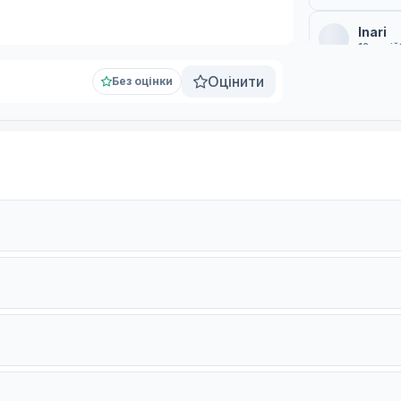
Inari
12 серій
Субтитри
Оцінити
Без оцінки
Субтит
12 серій