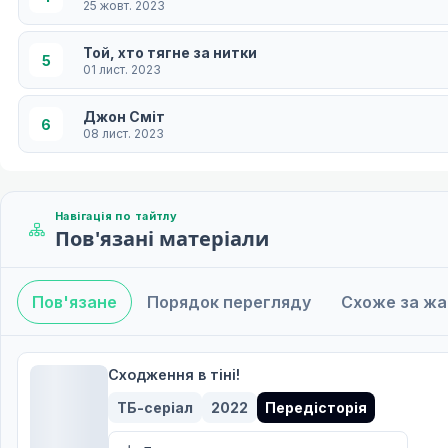
25 жовт. 2023
Той, хто тягне за нитки
5
01 лист. 2023
Джон Сміт
6
08 лист. 2023
Щось цінне
7
15 лист. 2023
Навігація по тайтлу
Пов'язані матеріали
Сльози Дракона
8
22 лист. 2023
Пов'язане
Порядок перегляду
Схоже за ж
Ключ
9
29 лист. 2023
Птах у клітці
Сходження в тіні!
10
06 груд. 2023
ТБ-серіал
2022
Передісторія
Рішення
11