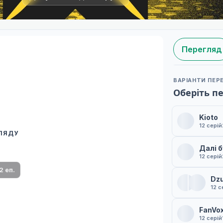
Перегляд
ВАРІАНТИ ПЕР
Оберіть п
Kioto
12 серій
ГЛЯДУ
 переклад
Далі 
ми плеєр і список серій.
12 серій
2 еп.
Dzu
12 с
FanVo
12 серій