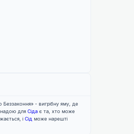
 Беззаконня» - вигрібну яму, де
ринадою для
Сіда
є та, хто може
жається, і
Сід
може нарешті