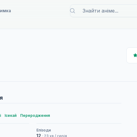
римка
я
і
Ісекай
Переродження
Епізоди
12
· 23 хв / серія