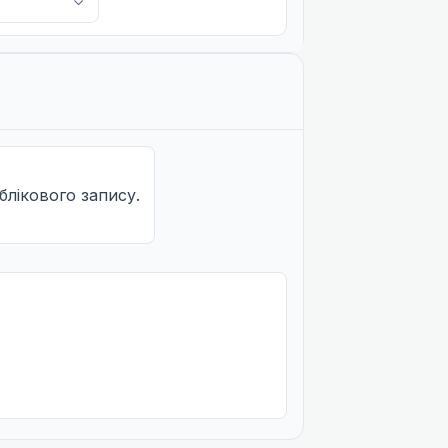
+1
облікового запису.