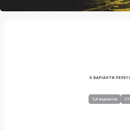
Є ВАРІАНТИ ПЕРЕ
Спочатку оберіть
Після вибору команди стануть доступни
6 варіантів
1