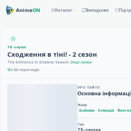
Anime
ON
Каталог
Випадкове
Підт
ТБ-серіал
Сходження в тіні! - 2 сезон
The Eminence in Shadow Season 2
Інші назви
2.8K переглядів
ПРО ТАЙТЛ
Основна інформаці
Жанр
Бойовик
Комедія
Фентез
Тип
ТБ-серіал