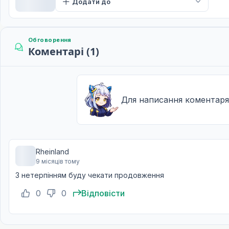
Додати до
13 груд. 2023
Найвищий
12
20 груд. 2023
Обговорення
Коментарі (1)
Для написання коментаря
Rheinland
9 місяців тому
З нетерпінням буду чекати продовження
0
0
Відповісти