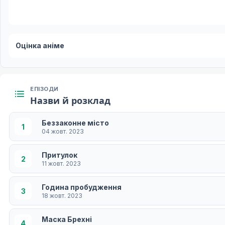
Оцінка аніме
ЕПІЗОДИ
Назви й розклад
Беззаконне місто
1
04 жовт. 2023
Притулок
2
11 жовт. 2023
Година пробудження
3
18 жовт. 2023
Маска Брехні
4