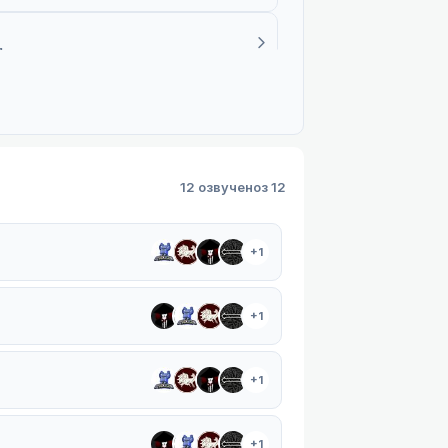
1 плеєр
1
ри | Dzuski
1 плеєр
12 озвучено
з 12
+1
+1
+1
+1