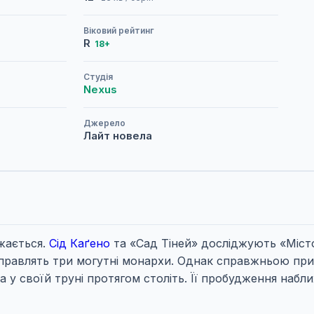
Віковий рейтинг
R
18+
Студія
Nexus
Джерело
Лайт новела
жається.
Сід Каґено
та «Сад Тіней» досліджують «Місто
ях правлять три могутні монархи. Однак справжньою п
а у своїй труні протягом століть. Її пробудження набли