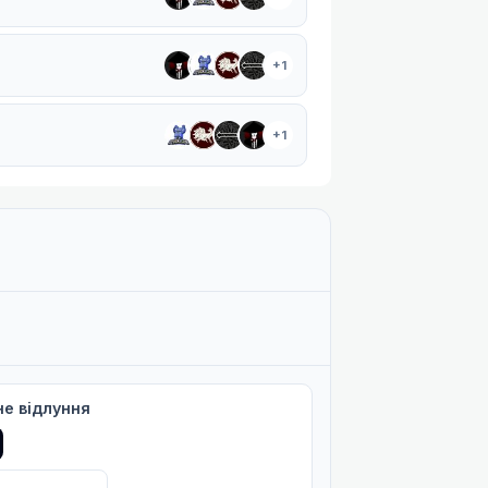
+1
+1
+1
Філер
+1
+1
не відлуння
+1
+1