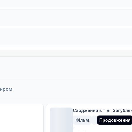
анром
Сходження в тіні: Загубле
Фільм
Продовження