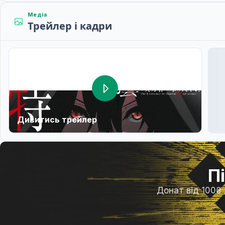
Медіа
Трейлер і кадри
Дивитись трейлер
П
Донат від 100₴