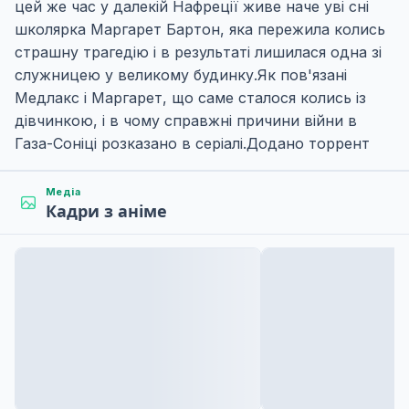
цей же час у далекій Нафреції живе наче уві сні
школярка Маргарет Бартон, яка пережила колись
страшну трагедію і в результаті лишилася одна зі
служницею у великому будинку.Як пов'язані
Медлакс і Маргарет, що саме сталося колись із
дівчинкою, і в чому справжні причини війни в
Газа-Соніці розказано в серіалі.Додано торрент
Медіа
Кадри з аніме