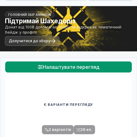
ГОЛОВНИЙ ЗБІР ANIMEON
Підтримай Шахедоріз
Донат від 100₴ допомагає збору та відкриває тематичний
бейдж у профілі.
Долучитися до збору
Налаштувати перегляд
Є ВАРІАНТИ ПЕРЕГЛЯДУ
Спочатку оберіть переклад
Після вибору команди стануть доступними плеєр і список
серій.
2 варіантів
26 еп.