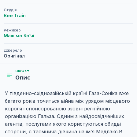
Студія
Bee Train
Режисер
Машімо Коїчі
Джерело
Оригінал
Сюжет
Опис
У південно-східноазійській країні Газа-Соніка вже
багато років точиться війна між урядом місцевого
короля і спонсорованою ззовні релігійною
організацією Гальза. Одним з найдосвідченіших
агентів, послугами якого користуються обидві
сторони, є таємнича дівчина на ім'я Медлакс.В