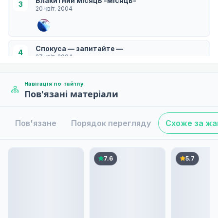
Блакитний місяць -місяць-
3
20 квіт. 2004
Спокуса — запитайте —
4
27 квіт. 2004
Навігація по тайтлу
Пов'язані матеріали
Неіснуюче -немає-
5
04 трав. 2004
Пов'язане
Порядок перегляду
Схоже за ж
Останні слова - йдіть-
6
11 трав. 2004
7.6
5.7
Книжка з картинками — природа-
7
18 трав. 2004