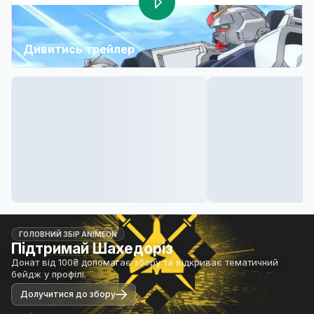
Дивитись трейлер
ГОЛОВНИЙ ЗБІР ANIMEON
Підтримай Шахедоріз
Донат від 100₴ допомагає збору та відкриває тематичний
бейдж у профілі.
Долучитися до збору