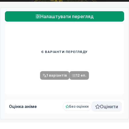
Налаштувати перегляд
Є ВАРІАНТИ ПЕРЕГЛЯДУ
Спочатку оберіть переклад
Після вибору команди стануть доступними плеєр і список
серій.
1 варіантів
12 еп.
Оцінити
Оцінка аніме
Без оцінки