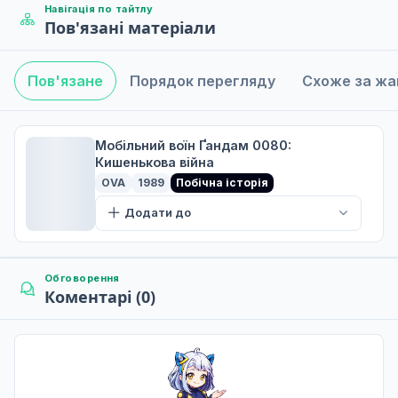
Навігація по тайтлу
Пов'язані матеріали
Порушений наказ на очікування
5
25 лист. 1996
Пов'язане
Порядок перегляду
Схоже за ж
Лінія бою на палаючому піску
6
18 груд. 1996
Мобільний воїн Ґандам 0080:
Кишенькова війна
OVA
1989
Побічна історія
Возз'єднання
Додати до
7
25 жовт. 1997
Обговорення
Коментарі (0)
Обов'язок і ідеали
8
28 груд. 1997
Фронтова лінія
9