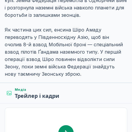
кулі. Земна Федерація перемогла в Однорічній війні
і розгорнула наземні війська навколо планети для
боротьби із залишками зеонців.
Як частина цих сил, енсина Шіро Амаду
переводять у Південносхідну Азію, щоб він
очолив 8-й взвод Мобільної броні — спеціальний
взвод пілотів Ґандама наземного типу. У першій
операції взвод Шіро повинен відволікти сили
Зеону, поки земні війська Федерації знайдуть
нову таємничу Зеонську зброю.
Медіа
Трейлер і кадри