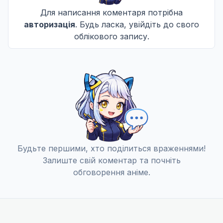
25 лют. 1998
Для написання коментаря потрібна
авторизація
. Будь ласка, увійдіть до свого
облікового запису.
Тремтяча гора, частина 1
10
25 лип. 1998
Тремтяча гора, частина 2
11
25 квіт. 1999
Останній засіб
12
Будьте першими, хто поділиться враженнями!
25 лип. 1999
Залиште свій коментар та почніть
обговорення аніме.