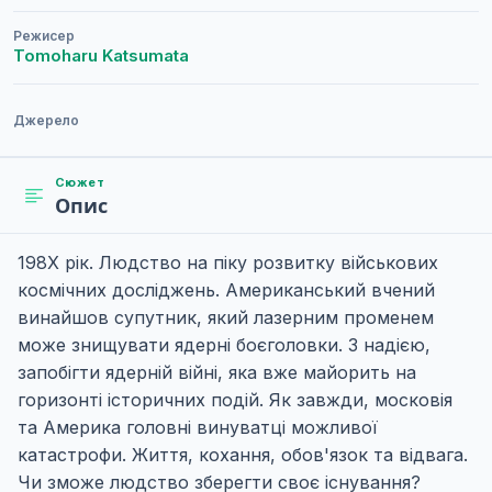
Режисер
Tomoharu Katsumata
Джерело
Сюжет
Опис
198Х рік. Людство на піку розвитку військових
космічних досліджень. Американський вчений
винайшов супутник, який лазерним променем
може знищувати ядерні боєголовки. З надією,
запобігти ядерній війні, яка вже майорить на
горизонті історичних подій. Як завжди, московія
та Америка головні винуватці можливої
катастрофи. Життя, кохання, обов'язок та відвага.
Чи зможе людство зберегти своє існування?