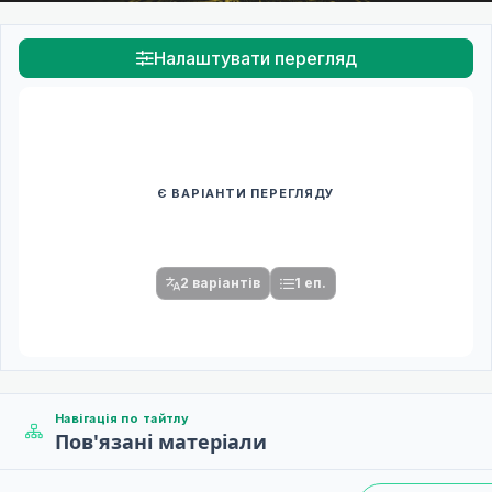
Налаштувати перегляд
Є ВАРІАНТИ ПЕРЕГЛЯДУ
Спочатку оберіть переклад
Після вибору команди стануть доступними плеєр і список
серій.
2 варіантів
1 еп.
Навігація по тайтлу
Пов'язані матеріали