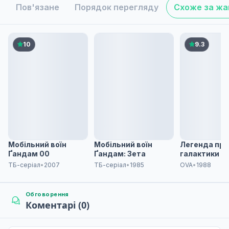
Пов'язане
Порядок перегляду
Схоже за ж
10
9.3
Мобільний воїн
Мобільний воїн
Легенда про
Ґандам 00
Ґандам: Зета
галактики
ТБ-серіал
•
2007
ТБ-серіал
•
1985
OVA
•
1988
Обговорення
Коментарі (0)