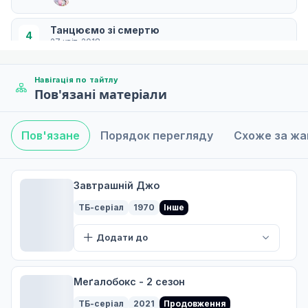
Танцюємо зі смертю
4
27 квіт. 2018
Навігація по тайтлу
Пов'язані матеріали
Людина зі смерті
5
04 трав. 2018
Пов'язане
Порядок перегляду
Схоже за ж
Поки останній пес не помре
6
11 трав. 2018
Завтрашній Джо
ТБ-серіал
1970
Інше
Дорога до смерті
Додати до
7
18 трав. 2018
Меґалобокс - 2 сезон
Дедлайн мрії
ТБ-серіал
2021
Продовження
8