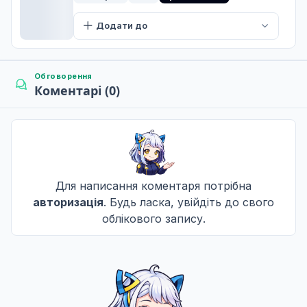
25 трав. 2018
Додати до
Мертва квітка ніколи не розквітне
9
01 черв. 2018
Обговорення
Коментарі (0)
Кубик кинуто
10
08 черв. 2018
Для написання коментаря потрібна
Дедмарч
авторизація
. Будь ласка, увійдіть до свого
11
15 черв. 2018
облікового запису.
Стрибок через межу смерті
12
22 черв. 2018