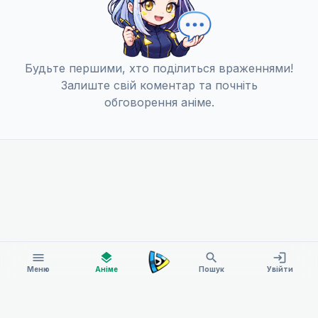
Народжені, щоб померти
13
29 черв. 2018
Будьте першими, хто поділиться враженнями!
Залиште свій коментар та почніть
обговорення аніме.
menu
layers
search
login
Меню
Аніме
Пошук
Увійти