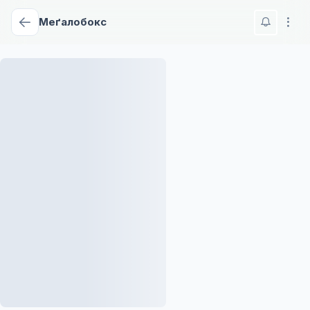
Меґалобокс