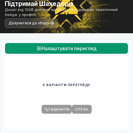
Підтримай Шахедоріз
Донат від 100₴ допомагає збору та відкриває тематичний
бейдж у профілі.
Долучитися до збору
Налаштувати перегляд
Є ВАРІАНТИ ПЕРЕГЛЯДУ
Спочатку оберіть переклад
Після вибору команди стануть доступними плеєр і список
серій.
1 варіантів
13 еп.