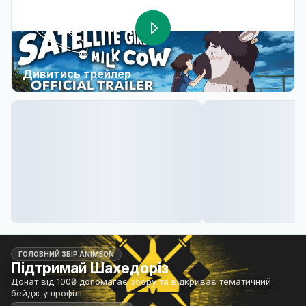
Дивитись трейлер
ГОЛОВНИЙ ЗБІР ANIMEON
Підтримай Шахедоріз
Донат від 100₴ допомагає збору та відкриває тематичний
бейдж у профілі.