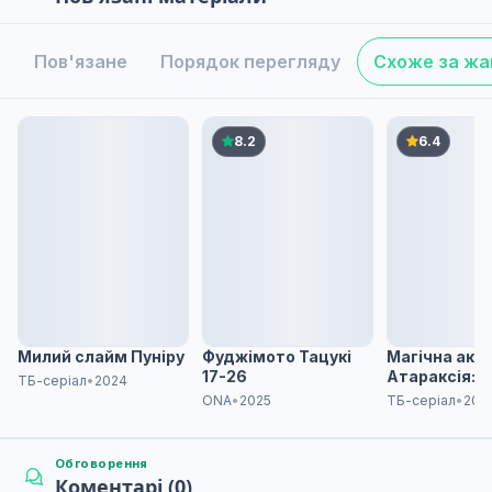
Пов'язане
Порядок перегляду
Схоже за ж
8.2
6.4
Милий слайм Пуніру
Фуджімото Тацукі
Магічна ака
17-26
Атараксія: Г
ТБ-серіал
•
2024
Серце
ONA
•
2025
ТБ-серіал
•
201
Обговорення
Коментарі (0)