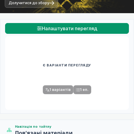
Долучитися до збору
Налаштувати перегляд
Є ВАРІАНТИ ПЕРЕГЛЯДУ
Спочатку оберіть переклад
Після вибору команди стануть доступними плеєр і список
серій.
1 варіантів
1 еп.
Навігація по тайтлу
Пов'язані матеріали