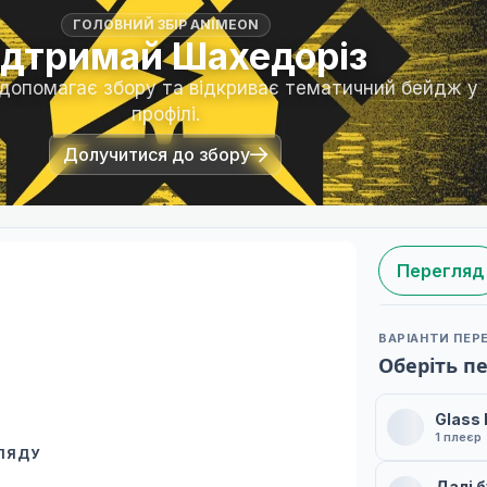
ГОЛОВНИЙ ЗБІР ANIMEON
ідтримай Шахедоріз
 допомагає збору та відкриває тематичний бейдж у
профілі.
Долучитися до збору
Перегляд
ВАРІАНТИ ПЕР
Оберіть п
Glass
1 плеєр
ГЛЯДУ
 переклад
Далі 