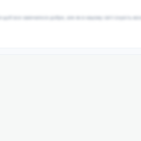
щоб все закінчилося добре, але як в нашому світі існують моск