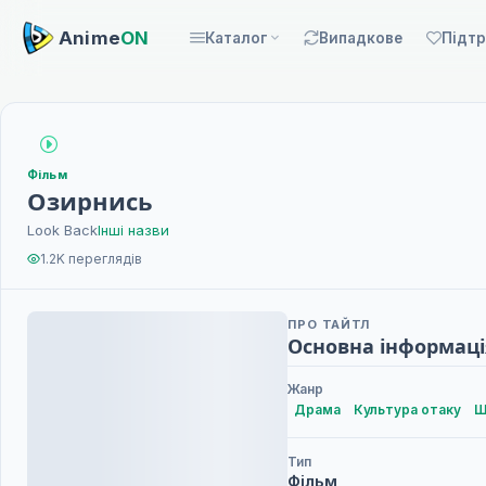
Anime
ON
Каталог
Випадкове
Підт
Фільм
Озирнись
Look Back
Інші назви
1.2K переглядів
ПРО ТАЙТЛ
Основна інформаці
Жанр
Драма
Культура отаку
Ш
Тип
Фільм