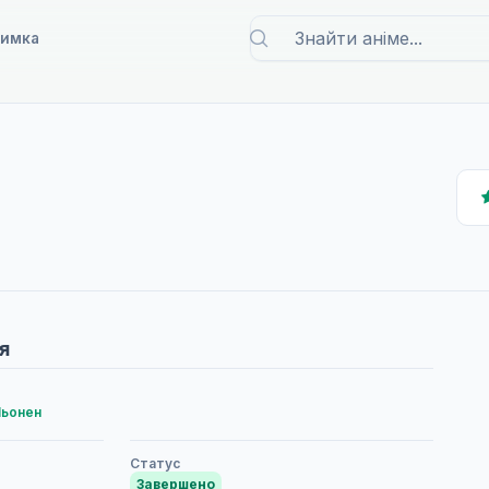
римка
я
ьонен
Статус
Завершено