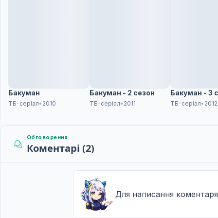
Бакуман
Бакуман - 2 сезон
Бакуман - 3 
ТБ-серіал
•
2010
ТБ-серіал
•
2011
ТБ-серіал
•
2012
Обговорення
Коментарі (2)
Для написання коментаря