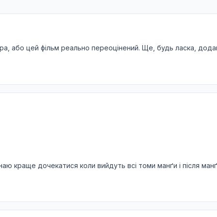
ора, або цей фільм реально переоцінений. Ще, будь ласка, дод
аю краще дочекатися коли вийдуть всі томи манґи і після манґ