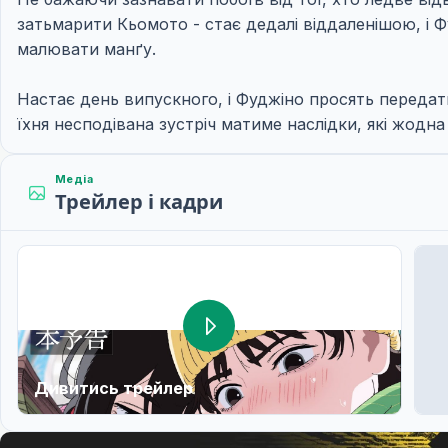
затьмарити Кьомото - стає дедалі віддаленішою, і Ф
малювати манґу.
Настає день випускного, і Фуджіно просять передат
їхня несподівана зустріч матиме наслідки, які жодна
Медіа
Трейлер і кадри
Дивитись трейлер