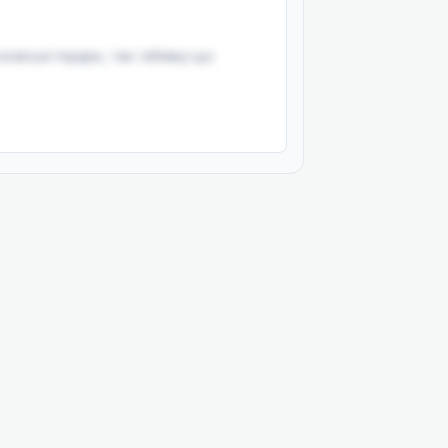
овські підари, так і вбивці що
онлайн