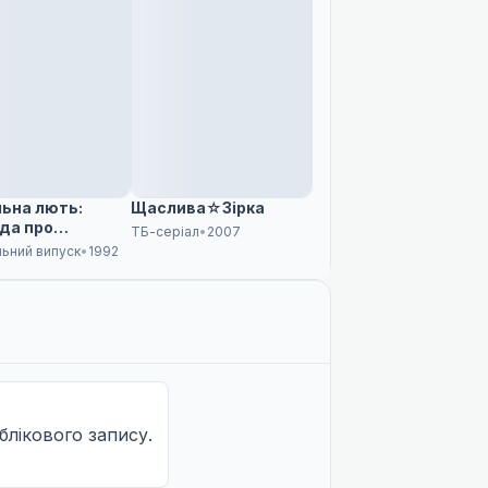
ьна лють:
Щаслива☆Зірка
да про
ТБ-серіал
•
2007
ного вовка
льний випуск
•
1992
облікового запису.