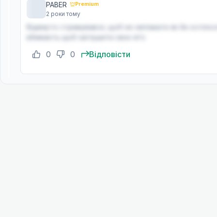
PABER
Premium
2 роки тому
Відверто стримувався, щоб не заплакати як би хотілося 
вбивають щоб заглушити своє еґо
0
0
Відповісти