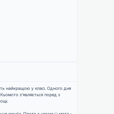
ють найкращою у класі. Одного дня
 Кьомото з'являється поряд з
ощі.
ня манґи. Проте з часом її мета -