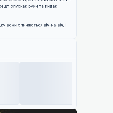
-решт опускає руки та кидає
у вони опиняються віч-на-віч, і