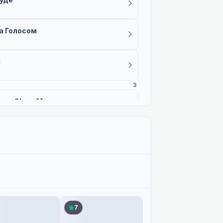
а Голосом
i
3
три Glass Moon
а Субтитрами
ри | Dzuski
7