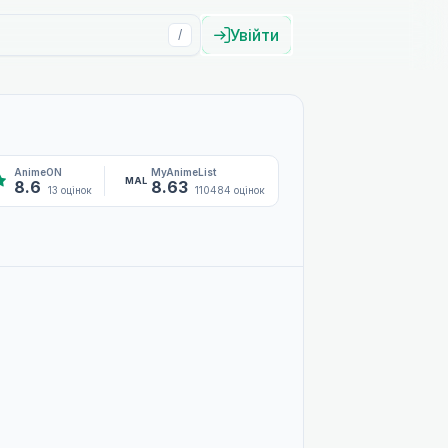
Увійти
/
AnimeON
MyAnimeList
MAL
8.6
8.63
13 оцінок
110484 оцінок