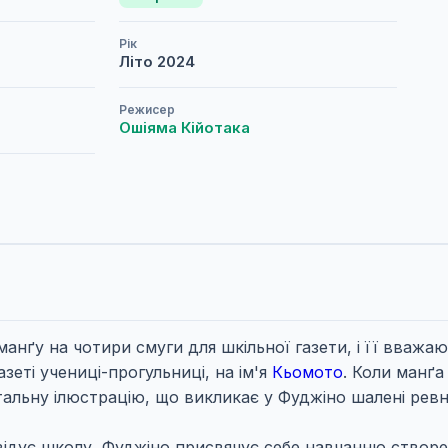
Рік
Літо
2024
Режисер
Ошіяма Кійотака
анґу на чотири смуги для шкільної газети, і її вважа
азеті учениці-прогульниці, на ім'я
Кьомото
. Коли манґа
альну ілюстрацію, що викликає у Фуджіно шалені ревн
відує школу, Фуджіно присвячує себе навчанню створен