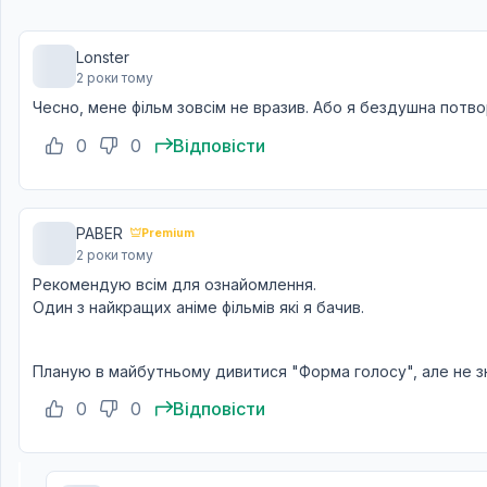
Lonster
2 роки тому
Чесно, мене фільм зовсім не вразив. Або я бездушна потв
0
0
Відповісти
PABER
Premium
2 роки тому
Рекомендую всім для ознайомлення.
Один з найкращих аніме фільмів які я бачив.
Планую в майбутньому дивитися "Форма голосу", але не зн
0
0
Відповісти