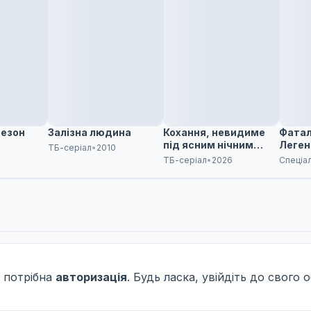
сезон
Залізна людина
Кохання, невидиме
Фатал
під ясним нічним
Леген
ТБ-серіал
•
2010
небом
голод
ТБ-серіал
•
2026
Спеціа
 потрібна
авторизація
. Будь ласка, увійдіть до свого 