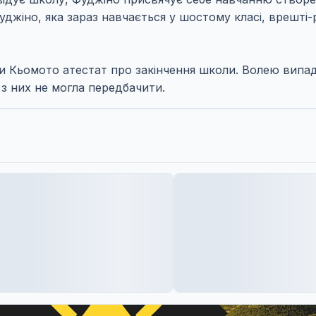
уджіно, яка зараз навчається у шостому класі, врешті
и Кьомото атестат про закінчення школи. Волею випадк
 з них не могла передбачити.