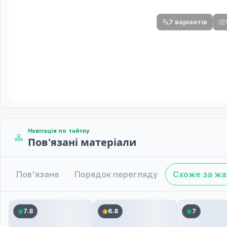
Після вибору команди стануть доступни
7 варіантів
Навігація по тайтлу
Пов'язані матеріали
Пов'язане
Порядок перегляду
Схоже за ж
7.8
6.8
7