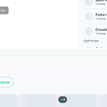
ми плеєр і список серій.
1 плеєр
1 еп.
Робот
1 плеєр
Dzusk
1 плеєр
Субтитри
Субти
1 плеєр
Робот
1 плеєр
Субтит
анром
1 плеєр
9