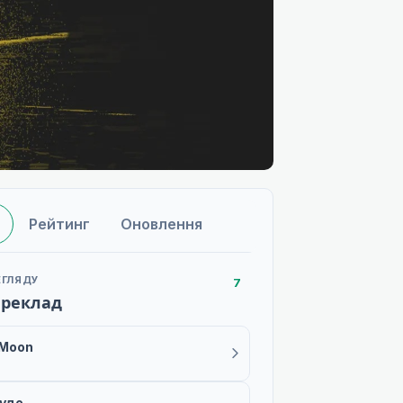
Рейтинг
Оновлення
ЕГЛЯДУ
7
ереклад
 Moon
буде