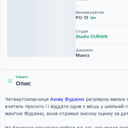
Віковий рейтинг
PG-13
16+
Студія
Studio DURIAN
Джерело
Манґа
Сюжет
Опис
Четвертокласниця
Аюму Фуджіно
регулярно малює м
вчитель просить її віддати одне з місць у шкільній г
манґою Фуджіно, вона отримує високу оцінку за дет
Не бажаючи зазнавати побоїв від тої, хто ледве від