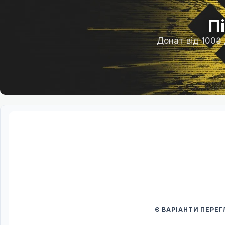
П
Донат від 100₴
Є ВАРІАНТИ ПЕРЕ
Спочатку оберіть