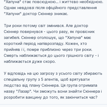
"Хапуна" стає повсюдною... і життєво необхідною.
Однак невдовзі після офіційного представлення
"Хапуни" доктор Скіннер зникає.
Три роки потому світ змінився. Але доктор
Скіннер повернувся - цього разу, як провісник
загибелі. Скіннер оголошує, що "Хапуна" має
короткий період напіврозпаду. Кожен, хто
прийняв її, помре приблизно через три роки.
Смерть наближається до цього грішного світу - і
наближається дуже скоро.
У відповідь на цю загрозу з усього світу збирають
спеціальну групу з 5 агентів, щоб врятувати
людство від плану Скіннера. Ця група отримала
назву "Лазар". Чи зможуть вони знайти Скіннера і
розробити вакцину до того, як закінчиться час?