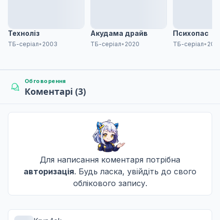
Незабутній Вогонь
8
25 трав. 2025
Техноліз
Акудама драйв
Психопас
ТБ-серіал
•
2003
ТБ-серіал
•
2020
ТБ-серіал
•
201
+2
Смерть на двох ногах
9
01 черв. 2025
Обговорення
Коментарі (3)
+2
Я не можу сказати чому
10
08 черв. 2025
+2
Для написання коментаря потрібна
Бігти з дияволом
11
авторизація
. Будь ласка, увійдіть до свого
15 черв. 2025
облікового запису.
+2
Близько до краю
12