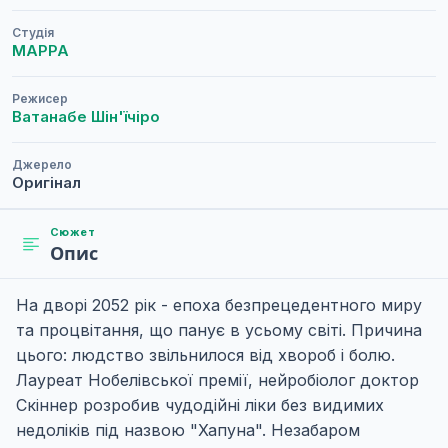
Студія
MAPPA
Режисер
Ватанабе Шін'їчіро
Джерело
Оригінал
Сюжет
Опис
На дворі 2052 рік - епоха безпрецедентного миру
та процвітання, що панує в усьому світі. Причина
цього: людство звільнилося від хвороб і болю.
Лауреат Нобелівської премії, нейробіолог доктор
Скіннер розробив чудодійні ліки без видимих
недоліків під назвою "Хапуна". Незабаром