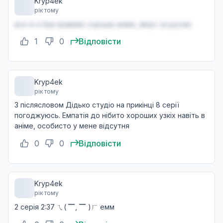
Kryp4ek
22 черв. 2025
рік тому
+2
все ж я був правим) хороше аніме, мінус за русню
1
0
Відповісти
Світ твій
13
29 черв. 2025
+2
Kryp4ek
рік тому
З післясловом Дідько студіо на прикінці 8 серії
погоджуюсь. Емпатія до нібито хороших узкіх навіть в
аніме, особисто у мене відсутня
0
0
Відповісти
Kryp4ek
рік тому
2 серія 2:37 ㄟ( ▔, ▔ )ㄏ емм