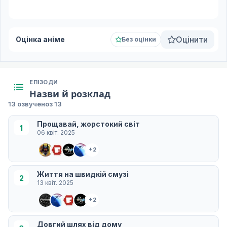
Оцінити
Оцінка аніме
Без оцінки
ЕПІЗОДИ
Назви й розклад
13 озвучено
з 13
Прощавай, жорстокий світ
1
06 квіт. 2025
+2
Життя на швидкій смузі
2
13 квіт. 2025
+2
Довгий шлях від дому