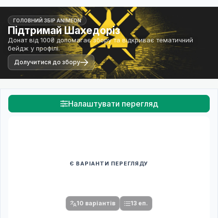
ГОЛОВНИЙ ЗБІР ANIMEON
Підтримай Шахедоріз
Донат від 100₴ допомагає збору та відкриває тематичний
бейдж у профілі.
Долучитися до збору
Налаштувати перегляд
Є ВАРІАНТИ ПЕРЕГЛЯДУ
Спочатку оберіть переклад
Після вибору команди стануть доступними плеєр і список
серій.
10 варіантів
13 еп.