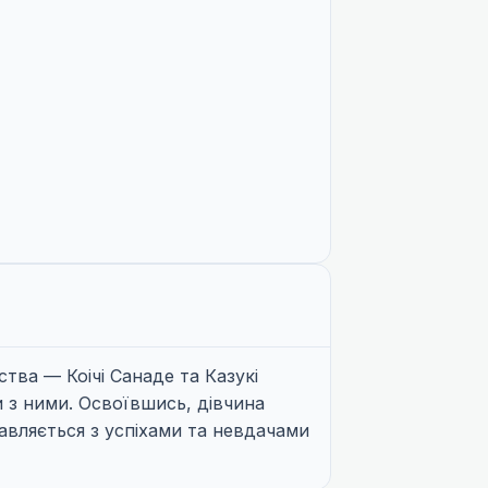
ства — Коічі Санаде та Казукі
и з ними. Освоївшись, дівчина
равляється з успіхами та невдачами