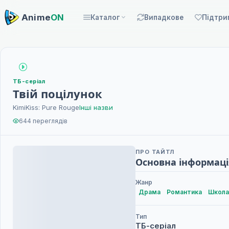
Anime
ON
Каталог
Випадкове
Підтри
ТБ-серіал
Твій поцілунок
KimiKiss: Pure Rouge
Інші назви
644 переглядів
ПРО ТАЙТЛ
Основна інформаці
Жанр
Драма
Романтика
Школа
Тип
ТБ-серіал