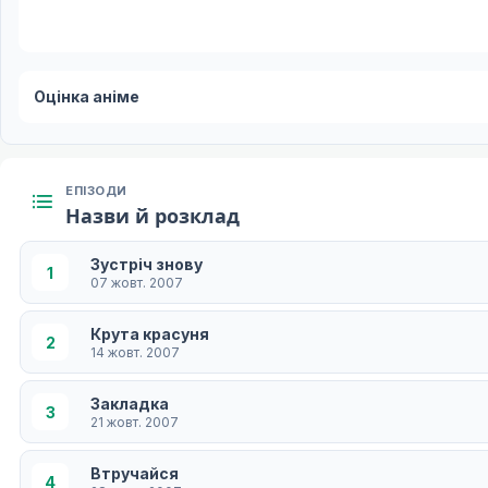
Оцінка аніме
ЕПІЗОДИ
Назви й розклад
Зустріч знову
1
07 жовт. 2007
Крута красуня
2
14 жовт. 2007
Закладка
3
21 жовт. 2007
Втручайся
4