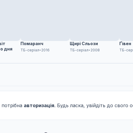
віт
Помаранч
Щирі Сльози
Ґівен
о дня
ТБ-серіал
•
2016
ТБ-серіал
•
2008
ТБ-сер
8
 потрібна
авторизація
. Будь ласка, увійдіть до свого 