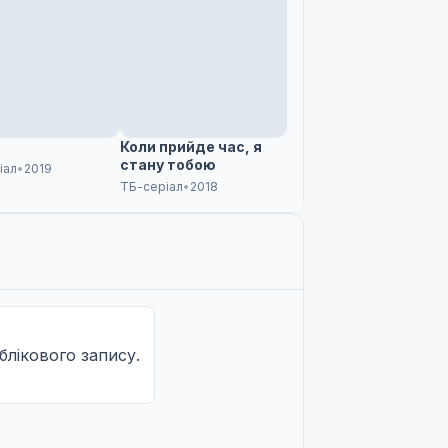
СM
СM
Коли прийде час, я
стану тобою
іал
•
2019
СM
ТБ-серіал
•
2018
СM
СM
облікового запису.
СM
СM