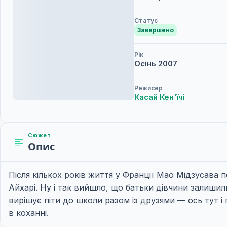
Статус
Завершено
Рік
Осінь
2007
Режисер
Касай Кен'їчі
Сюжет
Опис
Після кількох років життя у Франції Мао Мідзусава п
Айхарі. Ну і так вийшло, що батьки дівчини залиши
вирішує піти до школи разом із друзями — ось тут і
в коханні.