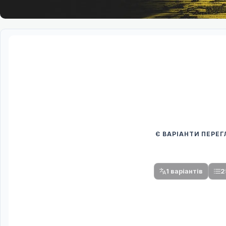
Є ВАРІАНТИ ПЕРЕ
Спочатку оберіть
Після вибору команди стануть доступни
1 варіантів
2