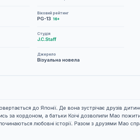
Віковий рейтинг
PG-13
16+
Студія
J.C.Staff
Джерело
Візуальна новела
овертається до Японії. Де вона зустрічає друзів дитин
лись за кордоном, а батьки Коічі дозволили Мао пожит
 починаються любовні історії. Разом з друзями Мао сп