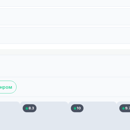
анром
8.3
10
9.