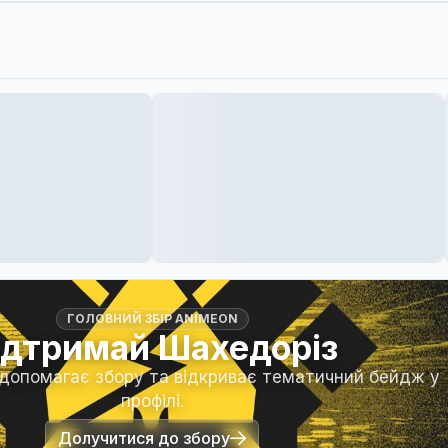
ГОЛОВНИЙ ЗБІР ANIMEON
ідтримай Шахедоріз
 допомагає збору та відкриває тематичний бейдж у
профілі.
Долучитися до збору