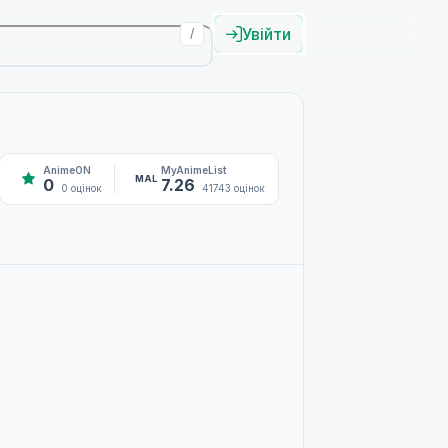
Увійти
/
AnimeON
MyAnimeList
MAL
0
7.26
0 оцінок
41743 оцінок