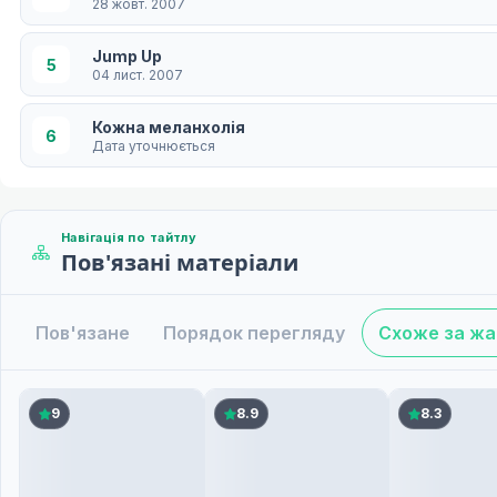
28 жовт. 2007
Jump Up
5
04 лист. 2007
Кожна меланхолія
6
Дата уточнюється
Шановна актриса
7
Дата уточнюється
Навігація по тайтлу
Пов'язані матеріали
Близько до тебе
8
Дата уточнюється
Пов'язане
Порядок перегляду
Схоже за ж
Водяні дівчата
9
Дата уточнюється
Міс Тон
9
8.9
8.3
10
Дата уточнюється
Краплі сліз
11