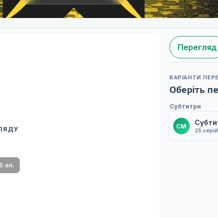
Перегляд
ВАРІАНТИ ПЕР
Оберіть п
Субтитри
Субти
СM
ГЛЯДУ
25 серій
 переклад
ми плеєр і список серій.
5 еп.