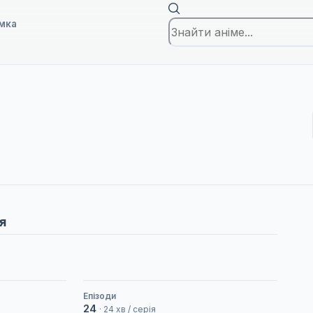
мка
я
Епізоди
24
· 24 хв / серія