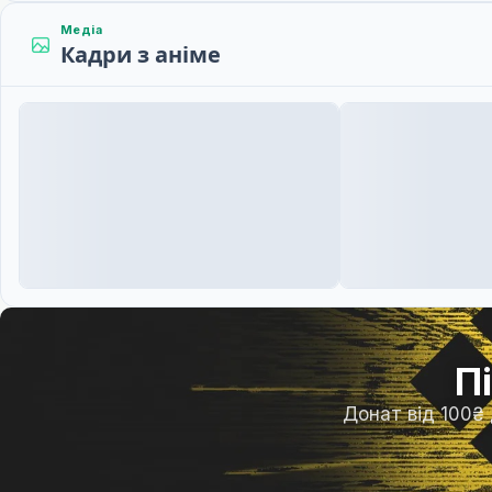
Медіа
Кадри з аніме
П
Донат від 100₴