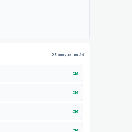
25 озвучено
з 24
СM
СM
СM
СM