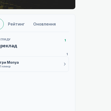
Рейтинг
Оновлення
ЕГЛЯДУ
1
ереклад
1
три Monya
1 плеєр