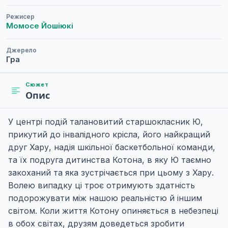
Режисер
Момосе Йошіюкі
Джерело
Гра
Сюжет
Опис
У центрі подій талановитий старшокласник Ю,
прикутий до інвалідного крісла, його найкращий
друг Хару, надія шкільної баскетбольної команди,
та їх подруга дитинства Котона, в яку Ю таємно
закоханий та яка зустрічається при цьому з Хару.
Волею випадку ці троє отримують здатність
подорожувати між нашою реальністю й іншим
світом. Коли життя Котону опиняється в небезпеці
в обох світах, друзям доведеться зробити