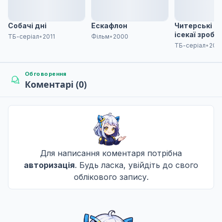
Собачі дні
Ескафлон
Читерські ск
ісекаї зроби
ТБ-серіал
•
2011
Фільм
•
2000
імбою в реал
ТБ-серіал
•
202
Обговорення
Коментарі (0)
Для написання коментаря потрібна
авторизація
. Будь ласка, увійдіть до свого
облікового запису.