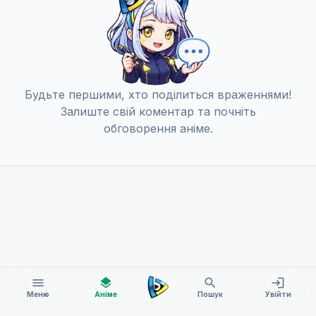
Будьте першими, хто поділиться враженнями!
Залиште свій коментар та почніть
обговорення аніме.
menu
layers
search
login
Меню
Аніме
Пошук
Увійти