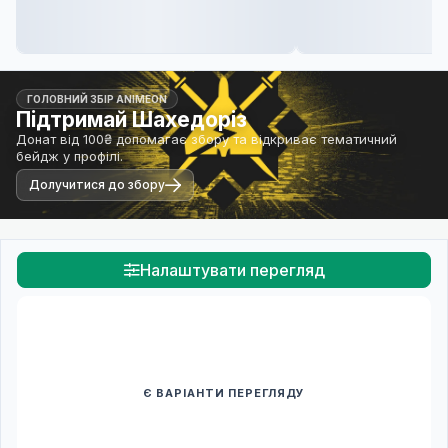
ГОЛОВНИЙ ЗБІР ANIMEON
Підтримай Шахедоріз
Донат від 100₴ допомагає збору та відкриває тематичний
бейдж у профілі.
Долучитися до збору
Налаштувати перегляд
Є ВАРІАНТИ ПЕРЕГЛЯДУ
Спочатку оберіть переклад
Після вибору команди стануть доступними плеєр і список
серій.