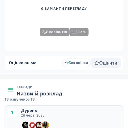
Є ВАРІАНТИ ПЕРЕГЛЯДУ
Спочатку оберіть переклад
Після вибору команди стануть доступними плеєр і список
серій.
8 варіантів
13 еп.
Оцінити
Оцінка аніме
Без оцінки
ЕПІЗОДИ
Назви й розклад
13 озвучено
з 13
Дурень
1
28 черв. 2025