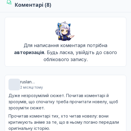
Коментарі (8)
Майстермайнд
11
16 серп. 2025
Бомба
12
16 серп. 2025
Для написання коментаря потрібна
авторизація
. Будь ласка, увійдіть до свого
облікового запису.
Світло
13
16 серп. 2025
ruslan
2 місяці тому
Bogatyrenko
Дуже незрозумілий сюжет. Почитав коментарі й
зрозумів, що спочатку треба прочитати новелу, щоб
зрозуміти сюжет.
Прочитав коментарі тих, хто читав новелу: вони
критикують аніме за те, що в ньому погано передали
оригінальну історію.