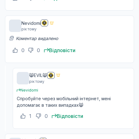
Nevidomi
рік тому
Коментар видалено
0
0
Відповісти
😸EVIL😸
рік тому
Nevidomi
Спробуйте через мобільний інтернет, мені
допомагає в таких випадках😸
1
0
Відповісти