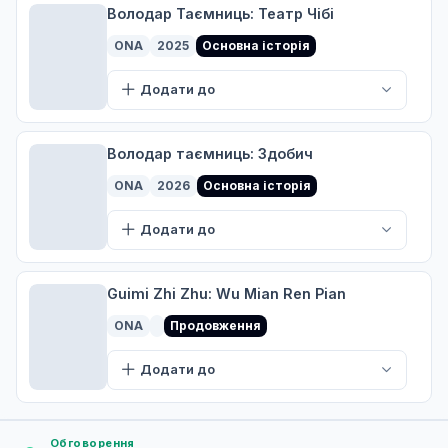
26 лип. 2025
Володар Таємниць: Театр Чібі
ONA
2025
Основна історія
Співпадіння
Додати до
7
Дата уточнюється
Володар таємниць: Здобич
Втрата контролю
ONA
2026
Основна історія
8
Дата уточнюється
Додати до
Партія
9
Guimi Zhi Zhu: Wu Mian Ren Pian
16 серп. 2025
ONA
Продовження
Додати до
Підказка
10
16 серп. 2025
Обговорення