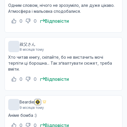
Одним словом, нічого не зрозуміло, але дуже цікаво.
Атмосфера і мальовка сподобалися.
0
0
Відповісти
叔父さん
8 місяців тому
Хто читав книгу, скіпайте, бо не вистачить мочі
терпіти ці борошна... Так зґвалтувати сюжет, треба
вміти.
0
0
Відповісти
Beardie
9 місяців тому
Аніме бомба :)
0
0
Відповісти