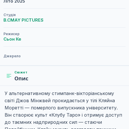
Літо
2025
Студія
B.CMAY PICTURES
Режисер
Сьон Ке
Джерело
Сюжет
Опис
У альтернативному стимпанк-вікторіанському
світі Джов Мінжвей прокидається у тілі Кляйна
Моретті — померлого випускника університету.
Він створює культ «Клубу Таро» і отримує доступ
до таємних надприродних сил — стаючи