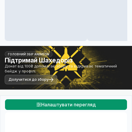
ГОЛОВНИЙ ЗБІР ANIMEON
Підтримай Шахедоріз
Донат від 100₴ допомагає збору та відкриває тематичний
бейдж у профілі.
Долучитися до збору
Налаштувати перегляд