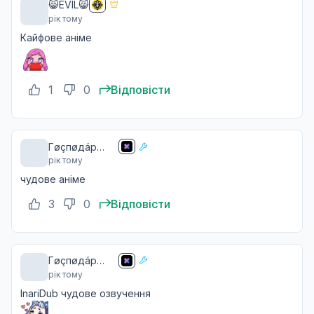
😸EVIL😸
рік тому
Кайфове аніме
1
0
Відповісти
Гøçпøдáp
рік тому
чãю ☕️
чудове аніме
3
0
Відповісти
Гøçпøдáp
рік тому
чãю ☕️
InariDub чудове озвучення