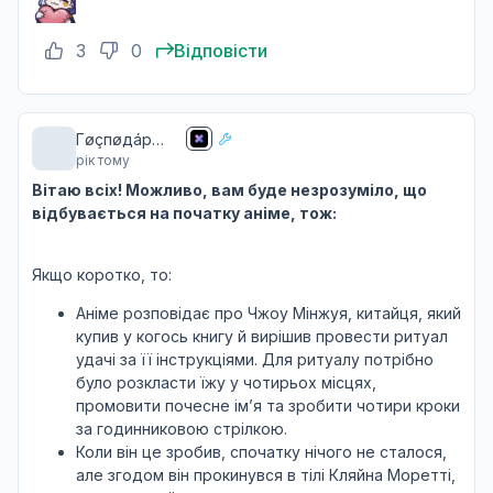
3
0
Відповісти
Гøçпøдáp
рік тому
чãю ☕️
Вітаю всіх! Можливо, вам буде незрозуміло, що
відбувається на початку аніме, тож:
Якщо коротко, то:
Аніме розповідає про Чжоу Мінжуя, китайця, який
купив у когось книгу й вирішив провести ритуал
удачі за її інструкціями. Для ритуалу потрібно
було розкласти їжу у чотирьох місцях,
промовити почесне ім’я та зробити чотири кроки
за годинниковою стрілкою.
Коли він це зробив, спочатку нічого не сталося,
але згодом він прокинувся в тілі Кляйна Моретті,