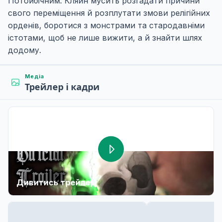
Потойбічним. Кляйн мусить розгадати причини
свого переміщення й розплутати змови релігійних
орденів, боротися з монстрами та стародавніми
істотами, щоб не лише вижити, а й знайти шлях
додому.
Медіа
Трейлер і кадри
Дивитись трейлер