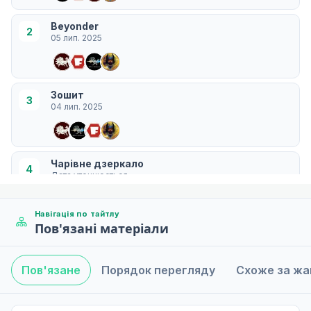
Beyonder
2
05 лип. 2025
Зошит
3
04 лип. 2025
Чарівне дзеркало
4
Дата уточнюється
Навігація по тайтлу
Пов'язані матеріали
Герой
5
Дата уточнюється
Пов'язане
Порядок перегляду
Схоже за ж
Вчитель
6