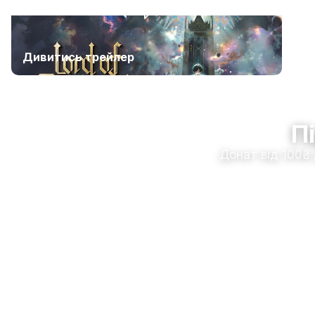
Дивитись трейлер
П
Донат від 100₴