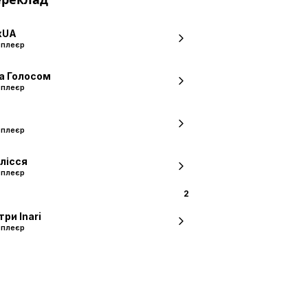
xUA
 плеєр
а Голосом
 плеєр
 плеєр
лісся
 плеєр
2
ри Inari
 плеєр
а Субтитрами
 плеєр