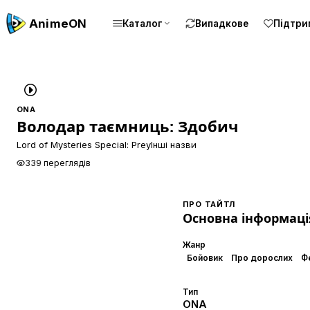
Anime
ON
Каталог
Випадкове
Підтри
ONA
Володар таємниць: Здобич
Lord of Mysteries Special: Prey
Інші назви
339 переглядів
ПРО ТАЙТЛ
Основна інформаці
Жанр
Бойовик
Про дорослих
Ф
Тип
ONA