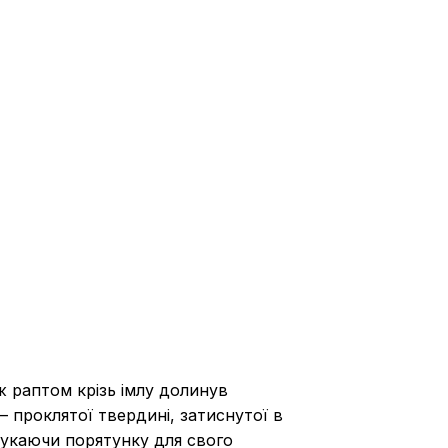
ж раптом крізь імлу долинув
— проклятої твердині, затиснутої в
Шукаючи порятунку для свого