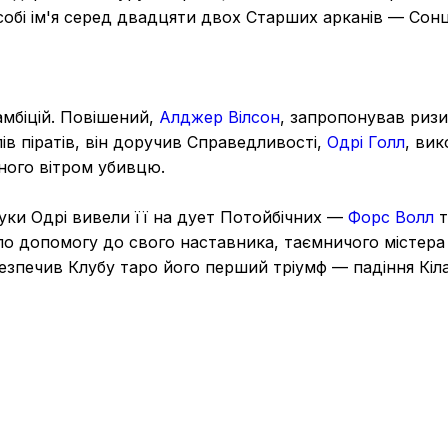
собі ім'я серед двадцяти двох Старших арканів — Сонц
амбіцій. Повішений,
Алджер Вілсон
, запропонував ризи
лів піратів, він доручив Справедливості,
Одрі Голл
, ви
ного вітром убивцю.
уки Одрі вивели її на дует Потойбічних —
Форс Волл
т
 по допомогу до свого наставника, таємничого містер
езпечив Клубу таро його перший тріумф — падіння Кіл