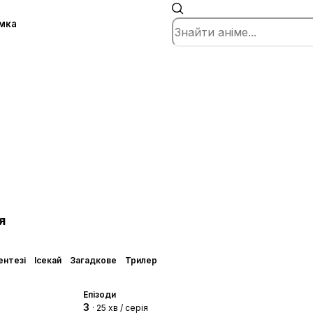
мка
я
ентезі
Ісекай
Загадкове
Трилер
Епізоди
3
· 25 хв / серія