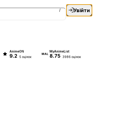
Увійти
/
AnimeON
MyAnimeList
MAL
9.2
8.75
5 оцінок
3986 оцінок