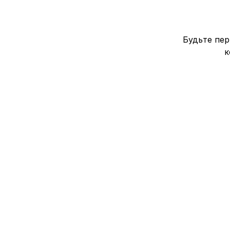
Будьте пер
к
AnimeON
Право