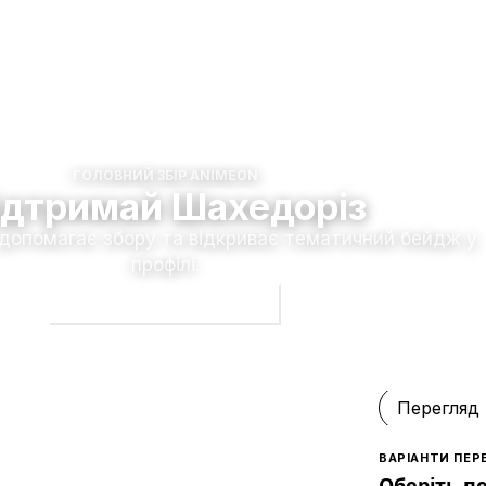
ГОЛОВНИЙ ЗБІР ANIMEON
ідтримай Шахедоріз
 допомагає збору та відкриває тематичний бейдж у
профілі.
Долучитися до збору
Перегляд
ВАРІАНТИ ПЕР
Оберіть п