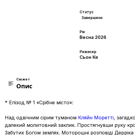
Статус
Завершено
Рік
Весна
2026
Режисер
Сьон Ке
Сюжет
Опис
* Епізод № 1 «Срібне місто»:
Над одвічним сірим туманом
Кляйн Моретті
, загадк
далекий молитовний заклик. Простягнувши руку кріз
Забутих Богом землях. Моторошні розповіді Дерріка