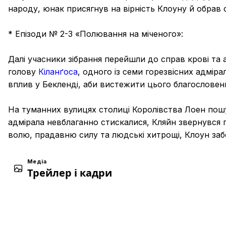
народу, юнак присягнув на вірність Клоуну й обрав 
* Епізоди № 2-3 «Полювання на міченого»:
Далі учасники зібрання перейшли до справ крові та 
голову
Кіланґоса
, одного із семи горезвісних адміра
вплив у Бекленді, аби вистежити цього благословен
На туманних вулицях столиці Королівства Лоен пош
адмірала невблаганно стискалися, Кляйн звернувся
волю, прадавню силу та людські хитрощі, Клоун заб
Медіа
Трейлер і кадри