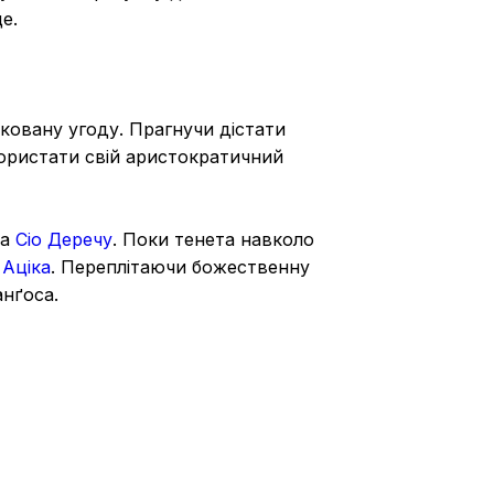
е.
ковану угоду. Прагнучи дістати
користати свій аристократичний
а
Сіо Деречу
. Поки тенета навколо
а
Аціка
. Переплітаючи божественну
анґоса.