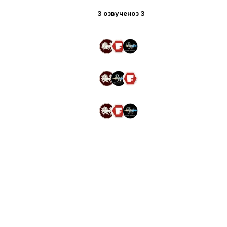
3 озвучено
з 3