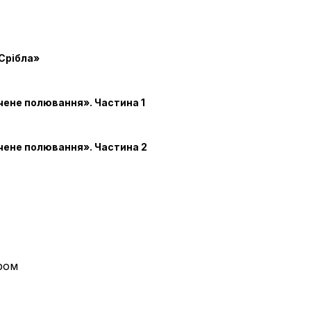
Срібла»
чене полювання». Частина 1
чене полювання». Частина 2
ром