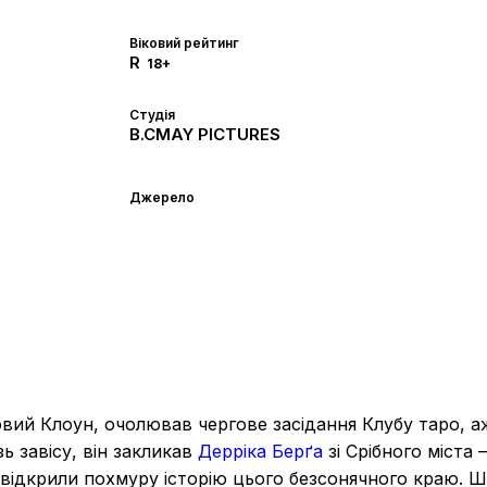
Віковий рейтинг
R
18+
Студія
B.CMAY PICTURES
Джерело
овий Клоун, очолював чергове засідання Клубу таро, а
ь завісу, він закликав
Дерріка Берґа
зі Срібного міста 
 відкрили похмуру історію цього безсонячного краю. 