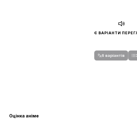
Є ВАРІАНТИ ПЕРЕ
Спочатку оберіть
Після вибору команди стануть доступни
6 варіантів
Оцінка аніме