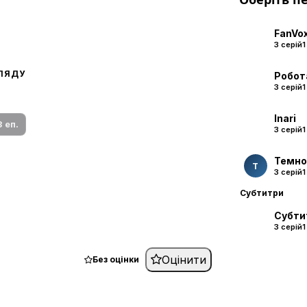
FanVo
3 серій
1
ГЛЯДУ
Робот
 переклад
3 серій
1
ми плеєр і список серій.
Inari
3 еп.
3 серій
1
Темно
Т
3 серій
1
Субтитри
Субтит
3 серій
1
Робот
Оцінити
Без оцінки
3 серій
1