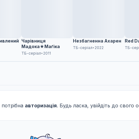
ривлений
Чарівниця
Незбагненна Ахарен
Red Da
Мадока★Маґіка
ТБ-серіал
•
2022
ТБ-сер
ТБ-серіал
•
2011
 потрібна
авторизація
. Будь ласка, увійдіть до свого 