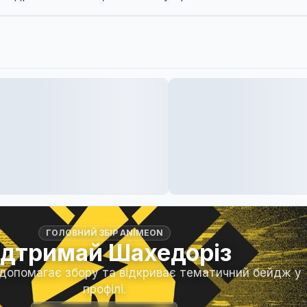
ГОЛОВНИЙ ЗБІР ANIMEON
ідтримай Шахедоріз
 допомагає збору та відкриває тематичний бейдж у
профілі.