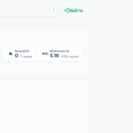
Увійти
/
AnimeON
MyAnimeList
MAL
0
5.16
0 оцінок
5055 оцінок