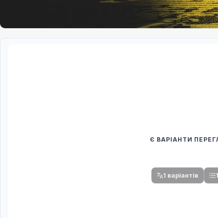
Є ВАРІАНТИ ПЕРЕ
Спочатку оберіть
Після вибору команди стануть доступни
1 варіантів