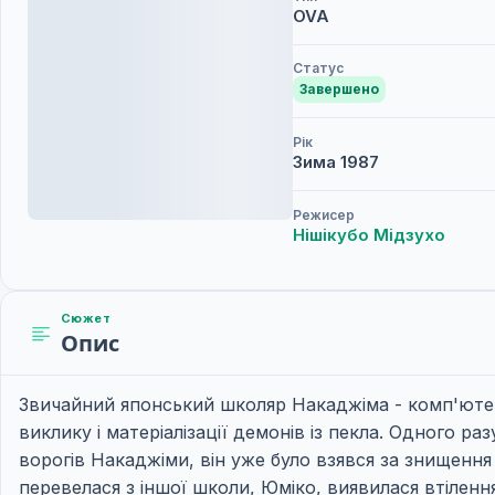
OVA
Статус
Завершено
Рік
Зима
1987
Режисер
Нішікубо Мідзухо
Сюжет
Опис
Звичайний японський школяр Накаджіма - комп'ютерн
виклику і матеріалізації демонів із пекла. Одного 
ворогів Накаджіми, він уже було взявся за знищенн
перевелася з іншої школи, Юміко, виявилася втілення