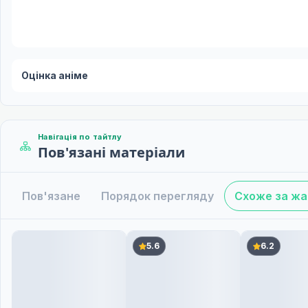
Оцінка аніме
Навігація по тайтлу
Пов'язані матеріали
Пов'язане
Порядок перегляду
Схоже за ж
5.6
6.2