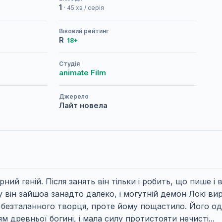
1
· 45 хв / серія
Віковий рейтинг
R
18+
Студія
animate Film
Джерело
Лайт новела
ий геній. Після занять він тільки і робить, що пише 
разу він зайшоа занадто далеко, і могутній демон Локі
я безталанного творця, проте йому пощастило. Його 
м древньої богині, і мала силу протистояти нечисті...