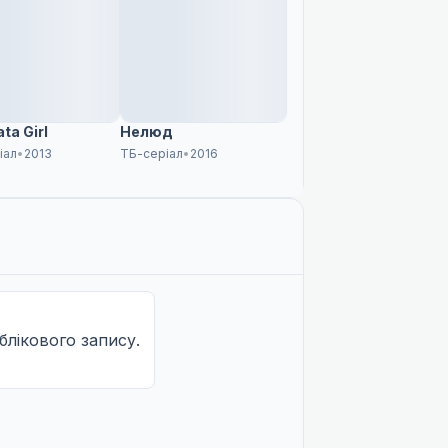
ta Girl
Нелюд
іал
•
2013
ТБ-серіал
•
2016
облікового запису.