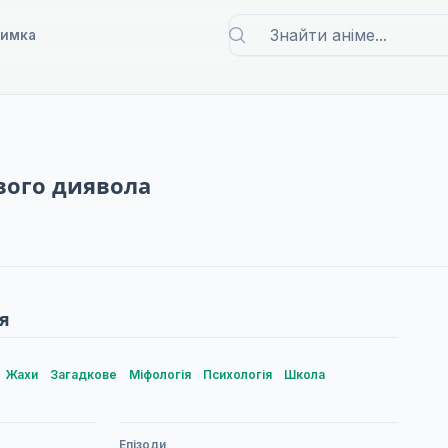
римка
ового диявола
я
Жахи
Загадкове
Міфологія
Психологія
Школа
Епізоди