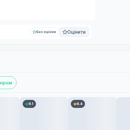
Оцінити
Без оцінки
анром
9.1
6.4