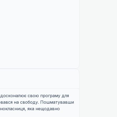
і вдосконалює свою програму для
 вирвався на свободу. Пошматувавши
однокласниця, яка нещодавно