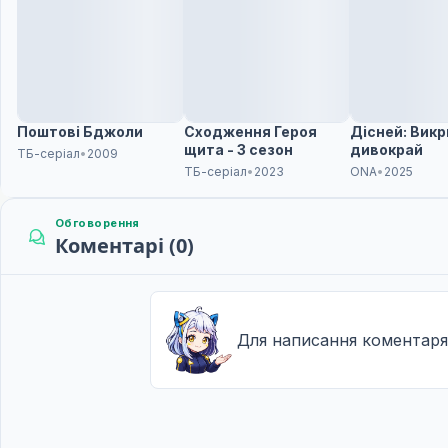
Поштові Бджоли
Сходження Героя
Дісней: Вик
щита - 3 сезон
дивокрай
ТБ-серіал
•
2009
ТБ-серіал
•
2023
ONA
•
2025
Обговорення
Коментарі (0)
Для написання коментаря