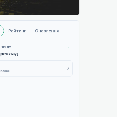
Рейтинг
Оновлення
ЕГЛЯДУ
1
ереклад
1 плеєр