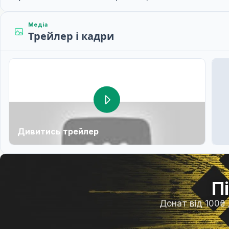
Медіа
Трейлер і кадри
Дивитись трейлер
П
Донат від 100₴