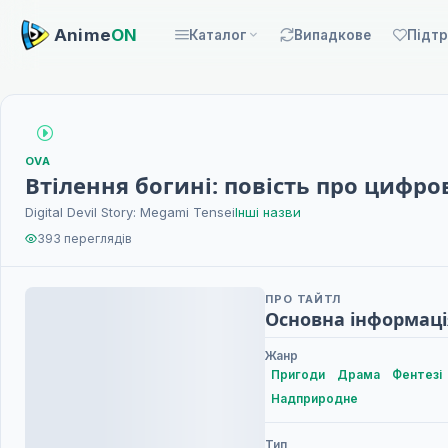
Anime
ON
Каталог
Випадкове
Підт
OVA
Втілення богині: повість про цифр
Digital Devil Story: Megami Tensei
Інші назви
393 переглядів
ПРО ТАЙТЛ
Основна інформаці
Жанр
Пригоди
Драма
Фентезі
Надприродне
Тип