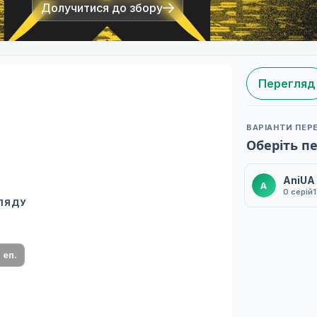
Долучитися до збору
Перегляд
ВАРІАНТИ ПЕР
Оберіть п
AniUA
A
0 серій
ГЛЯДУ
 переклад
ми плеєр і список серій.
1 еп.