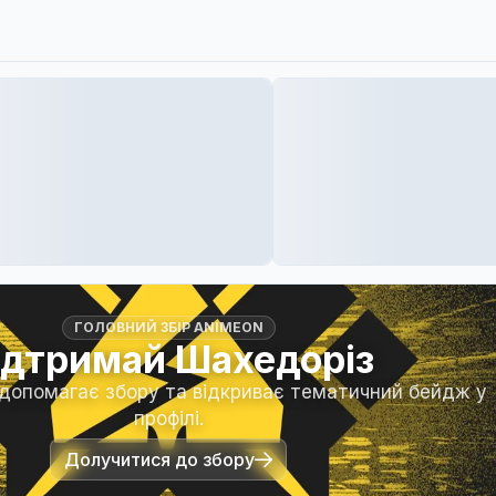
ГОЛОВНИЙ ЗБІР ANIMEON
ідтримай Шахедоріз
 допомагає збору та відкриває тематичний бейдж у
профілі.
Долучитися до збору