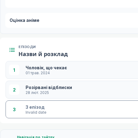
Оцінка аніме
ЕПІЗОДИ
Назви й розклад
Чоловік, що чекає
1
01 трав. 2024
Розірвані відблиски
2
28 лют. 2025
3 епізод
3
Invalid date
Навігація по тайтлу