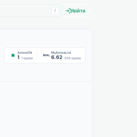
Увійти
/
AnimeON
MyAnimeList
MAL
1
6.62
1 оцінок
506 оцінок