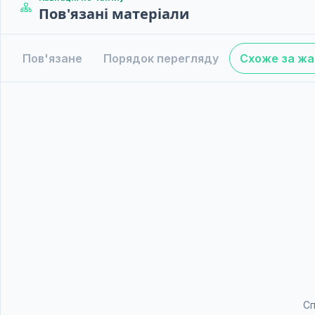
Пов'язані матеріали
Пов'язане
Порядок перегляду
Схоже за ж
Сп