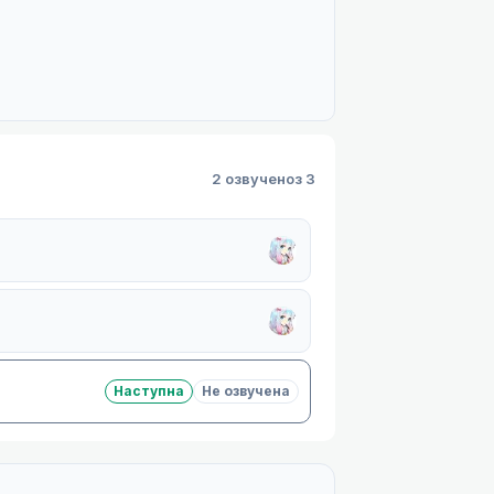
2 озвучено
з 3
Наступна
Не озвучена