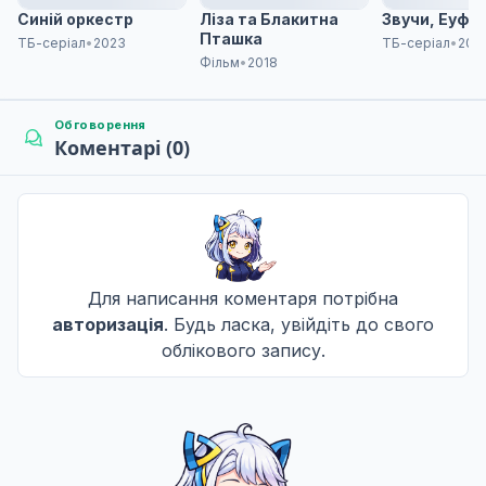
26 трав. 2024
Синій оркестр
Ліза та Блакитна
Звучи, Еуфон
Пташка
ТБ-серіал
•
2023
ТБ-серіал
•
201
Фільм
•
2018
Дисонансне налаштування
9
02 черв. 2024
Обговорення
Коментарі (0)
Вираження арпеджіо
10
09 черв. 2024
Для написання коментаря потрібна
Оркестр у майбутнє
11
авторизація
. Будь ласка, увійдіть до свого
16 черв. 2024
облікового запису.
Останній соліст
12
23 черв. 2024