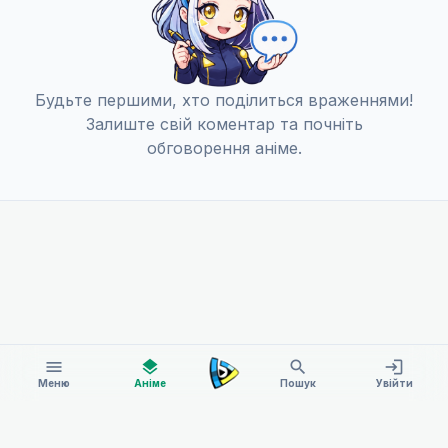
Зв'язуючі мелодії
13
30 черв. 2024
Будьте першими, хто поділиться враженнями!
Залиште свій коментар та почніть
обговорення аніме.
menu
layers
search
login
Меню
Аніме
Пошук
Увійти