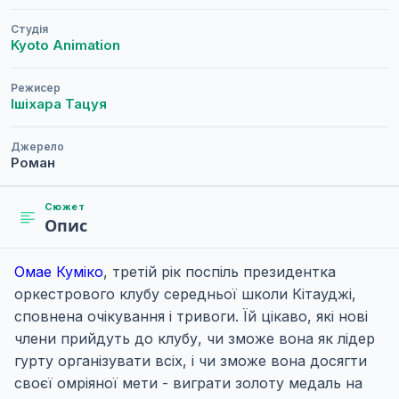
Студія
Kyoto Animation
Режисер
Ішіхара Тацуя
Джерело
Роман
Сюжет
Опис
Омае Куміко
, третій рік поспіль президентка
оркестрового клубу середньої школи Кітауджі,
сповнена очікування і тривоги. Їй цікаво, які нові
члени прийдуть до клубу, чи зможе вона як лідер
гурту організувати всіх, і чи зможе вона досягти
своєї омріяної мети - виграти золоту медаль на