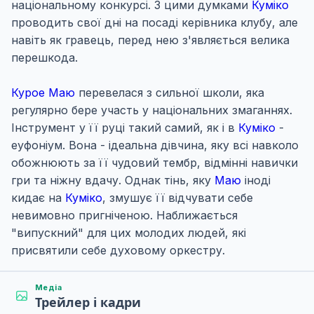
національному конкурсі. З цими думками
Куміко
проводить свої дні на посаді керівника клубу, але
навіть як гравець, перед нею з'являється велика
перешкода.
Курое Маю
перевелася з сильної школи, яка
регулярно бере участь у національних змаганнях.
Інструмент у її руці такий самий, як і в
Куміко
-
еуфоніум. Вона - ідеальна дівчина, яку всі навколо
обожнюють за її чудовий тембр, відмінні навички
гри та ніжну вдачу. Однак тінь, яку
Маю
іноді
кидає на
Куміко
, змушує її відчувати себе
невимовно пригніченою. Наближається
"випускний" для цих молодих людей, які
присвятили себе духовому оркестру.
Медіа
Трейлер і кадри