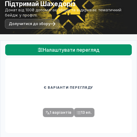
Підтримай Шахедоріз
Донат від 100₴ допомагає збору та відкриває тематичний
бейдж у профілі.
Долучитися до збору
Налаштувати перегляд
Є ВАРІАНТИ ПЕРЕГЛЯДУ
Спочатку оберіть переклад
Після вибору команди стануть доступними плеєр і список
серій.
1 варіантів
13 еп.