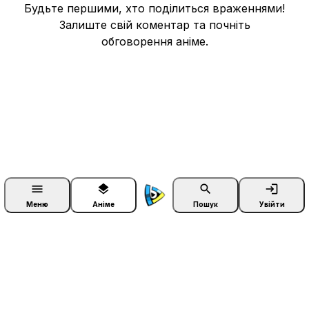
Будьте першими, хто поділиться враженнями!
Залиште свій коментар та почніть
обговорення аніме.
menu
layers
search
login
Меню
Аніме
Пошук
Увійти