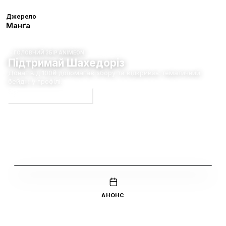
Джерело
Манґа
ГОЛОВНИЙ ЗБІР ANIMEON
Підтримай Шахедоріз
Донат від 100₴ допомагає збору та відкриває тематичний
бейдж у профілі.
Долучитися до збору
Дивитись трейлер
АНОНС
Прем'єра ще попереду
Перший епізод очікується
01 жовт. 2026
,
за 2 місяці.