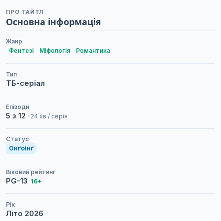
ПРО ТАЙТЛ
Основна інформація
Жанр
Фентезі
Міфологія
Романтика
Тип
ТБ-серіал
Епізоди
5 з 12
· 24 хв / серія
Статус
Онґоінґ
Віковий рейтинг
PG-13
16+
Рік
Літо
2026