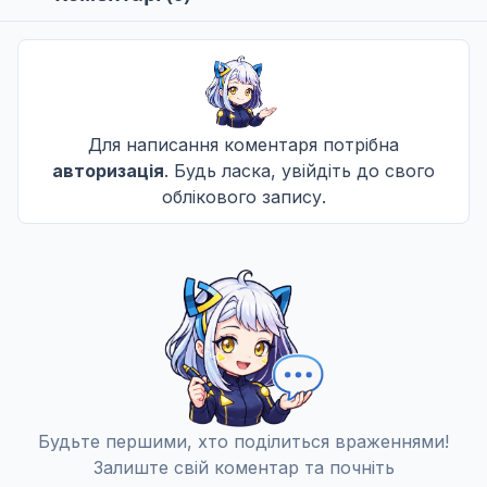
Дата уточнюється
Не озвучена
11 епізод
11
Дата уточнюється
Не озвучена
Для написання коментаря потрібна
авторизація
. Будь ласка, увійдіть до свого
12 епізод
12
облікового запису.
Дата уточнюється
Не озвучена
Будьте першими, хто поділиться враженнями!
Залиште свій коментар та почніть