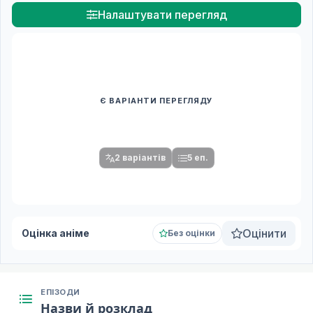
Налаштувати перегляд
Є ВАРІАНТИ ПЕРЕГЛЯДУ
Спочатку оберіть переклад
Після вибору команди стануть доступними плеєр і список
серій.
2 варіантів
5 еп.
Оцінити
Оцінка аніме
Без оцінки
ЕПІЗОДИ
Назви й розклад