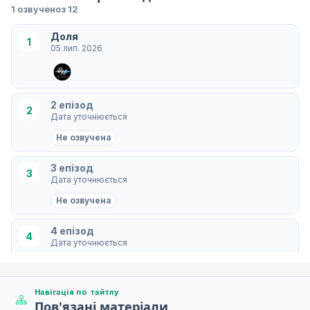
1 озвучено
з 12
Доля
1
05 лип. 2026
2 епізод
2
Дата уточнюється
Не озвучена
3 епізод
3
Дата уточнюється
Не озвучена
4 епізод
4
Дата уточнюється
Не озвучена
Навігація по тайтлу
5 епізод
5
Пов'язані матеріали
Дата уточнюється