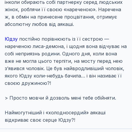
інколи обирають собі партнерку серед людських
жінок, роблячи її своєю «нареченою». Наречена
ж, в обмін на принесене процвітання, отримує
абсолютну любов від аякаші.
Юдзу
постійно порівнюють із її сестрою —
нареченою лиса-демона, і щодня вона відчуває на
собі неприязнь родини. Одного дня, коли вона
вже не могла цього терпіти, на мосту перед нею
з’явився чоловік. Це був найвродливіший чоловік,
якого Юдзу коли-небудь бачила… і він називає її
своєю дружиною?!
> Просто мовчи й дозволь мені тебе обійняти.
Наймогутніший і «холодносердий» аякаші
відкриває своє серце Юдзу?!