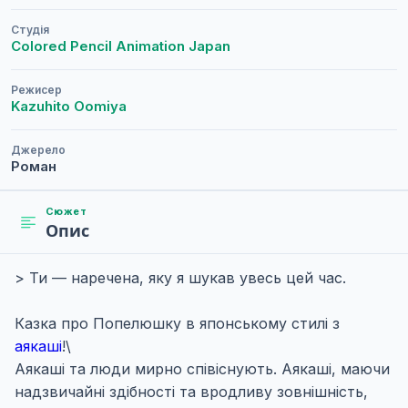
Студія
Colored Pencil Animation Japan
Режисер
Kazuhito Oomiya
Джерело
Роман
Сюжет
Опис
> Ти — наречена, яку я шукав увесь цей час.
Казка про Попелюшку в японському стилі з
аякаші
!\
Аякаші та люди мирно співіснують. Аякаші, маючи
надзвичайні здібності та вродливу зовнішність,