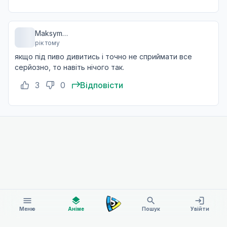
Maksym
рік тому
Pidperygora
якщо під пиво дивитись і точно не сприймати все
серйозно, то навіть нічого так.
3
0
Відповісти
menu
layers
search
login
Меню
Аніме
Пошук
Увійти