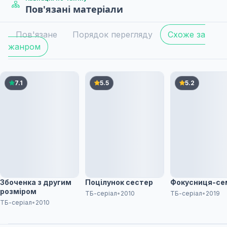
Пов'язані матеріали
Свята корова (цицьки) / Близька поїздка на робот
5
06 трав. 2019
Пов'язане
Порядок перегляду
Схоже за
жанром
Життєрадісний дощовий день / Катання на спині
6
13 трав. 2019
7.1
5.5
5.2
Сьомий період
7
Дата уточнюється
Восьмий період
8
Дата уточнюється
Збоченка з другим
Поцілунок сестер
Фокусниця-се
розміром
ТБ-серіал
•
2010
ТБ-серіал
•
2019
ТБ-серіал
•
2010
Дев'ятий період
9
Дата уточнюється