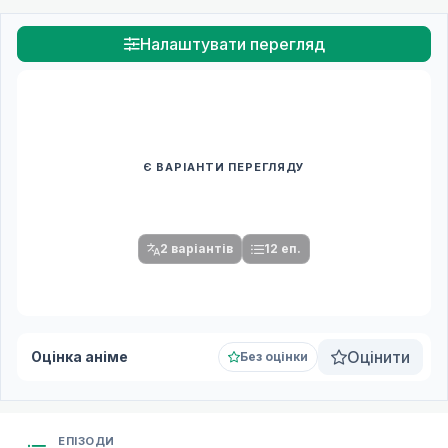
Налаштувати перегляд
Є ВАРІАНТИ ПЕРЕГЛЯДУ
Спочатку оберіть переклад
Після вибору команди стануть доступними плеєр і список
серій.
2 варіантів
12 еп.
Оцінити
Оцінка аніме
Без оцінки
ЕПІЗОДИ