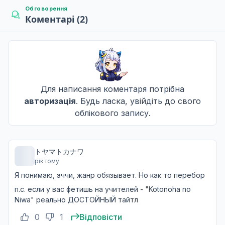
Обговорення
Коментарі (2)
Десятий період
10
Дата уточнюється
Одинадцятий період
Для написання коментаря потрібна
11
Дата уточнюється
авторизація
. Будь ласка, увійдіть до свого
облікового запису.
Дванадцятий період
12
Дата уточнюється
トヤマトカナワ
рік тому
Я понимаю, эччи, жанр обязывает. Но как то перебор
п.с. если у вас фетишь на учителей - "Kotonoha no
Niwa" реально ДОСТОЙНЫЙ тайтл
0
1
Відповісти