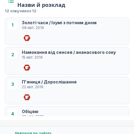
Назви й розклад
12 озвучено
з 12
Золоті часи / Ізумі з потним дном
1
08 квіт. 2019
Намокання від сенсея / ананасового соку
2
15 квіт. 2019
П'яниця / Дорослішання
3
22 квіт. 2019
Обіцяю
4
29 квіт. 2019
Навігація по тайтлу