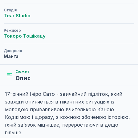
Студія
Tear Studio
Режисер
Токоро Тошікацу
Джерело
Манґа
Сюжет
Опис
17-річний Ічіро Сато - звичайний підліток, який
завжди опиняється в пікантних ситуаціях із
молодою привабливою вчителькою Каною
Коджімою і щоразу, з кожною збоченою історією,
їхній зв'язок міцнішає, переростаючи в дещо
більше.