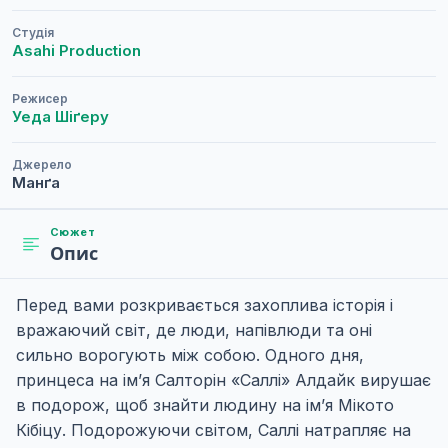
Студія
Asahi Production
Режисер
Уеда Шіґеру
Джерело
Манґа
Сюжет
Опис
Перед вами розкривається захоплива історія і
вражаючий світ, де люди, напівлюди та оні
сильно ворогують між собою. Одного дня,
принцеса на ім’я Салторін «Саллі» Алдайк вирушає
в подорож, щоб знайти людину на ім’я Мікото
Кібіцу. Подорожуючи світом, Саллі натрапляє на