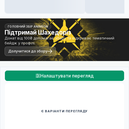
ГОЛОВНИЙ ЗБІР ANIMEON
Підтримай Шахедоріз
Донат від 100₴ допомагає збору та відкриває тематичний
бейдж у профілі.
Долучитися до збору
Налаштувати перегляд
Є ВАРІАНТИ ПЕРЕГЛЯДУ
Спочатку оберіть переклад
Після вибору команди стануть доступними плеєр і список
серій.