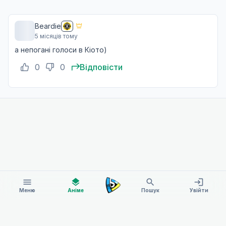
Обіцянки та прощання
12
Beardie
16 вер. 2021
5 місяців тому
а непогані голоси в Кіото)
0
0
Відповісти
menu
layers
search
login
Меню
Аніме
Пошук
Увійти