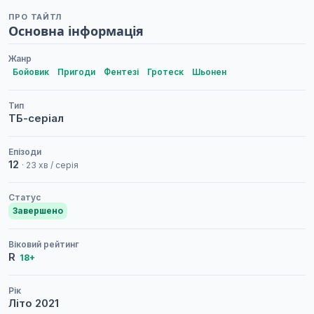
ПРО ТАЙТЛ
Основна інформація
Жанр
Бойовик
Пригоди
Фентезі
Гротеск
Шьонен
Тип
ТБ-серіал
Епізоди
12
· 23 хв / серія
Статус
Завершено
Віковий рейтинг
R
18+
Рік
Літо
2021