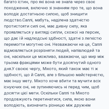
багато істин, про які вона не знала через своє
походження, включно зі знанням про те, що вона
володіє достатньою силою, щоб знищити
людство.Саллі, мабуть, наділена здатністю
протистояти силі оні, має дивну силу, яка
проявляється у вигляді сигіли, схожої на персик,
що дає їй надлюдські здібності, здатні з легкістю
перемогти могутню оні. Незважаючи на це, Саллі
відмовляється розрізняти людей, напівлюдей та
оні, наскільки це можливо, вважаючи, що мир між
трьома фракціями може бути досягнутий одного
дня.У своює чергу, Мікото, який також має ті ж
здібності, що й Саллі, але з більшою майстерністю,
має іншу мету. Мікото хоче вбити та мучити всіх
існуючих оні, не зупиняючись ні перед чим, щоб
досягти цієї мети. Оскільки Саллі та Мікото
продовжують перетинатися, сила, якою вони
володіють, визначить різницю між дружнім