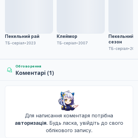
7
12 серп. 2021
Компаньйон і Компаньйон
8
19 серп. 2021
Пекельний рай
Клеймор
Пекельний ра
сезон
ТБ-серіал
•
2023
ТБ-серіал
•
2007
ТБ-серіал
•
202
Мікото і Мікото
9
26 серп. 2021
Обговорення
Коментарі (1)
Жах і образа
10
02 вер. 2021
Для написання коментаря потрібна
Ідеали та реальність
11
авторизація
. Будь ласка, увійдіть до свого
09 вер. 2021
облікового запису.