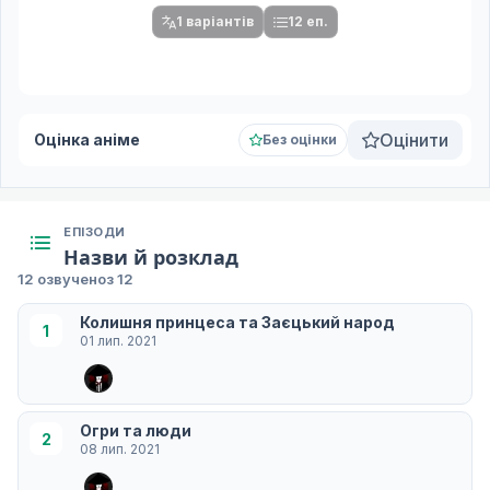
1 варіантів
12 еп.
Оцінити
Оцінка аніме
Без оцінки
ЕПІЗОДИ
Назви й розклад
12 озвучено
з 12
Колишня принцеса та Заєцький народ
1
01 лип. 2021
Огри та люди
2
08 лип. 2021