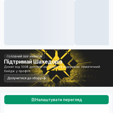
ГОЛОВНИЙ ЗБІР ANIMEON
Підтримай Шахедоріз
Донат від 100₴ допомагає збору та відкриває тематичний
бейдж у профілі.
Долучитися до збору
Налаштувати перегляд