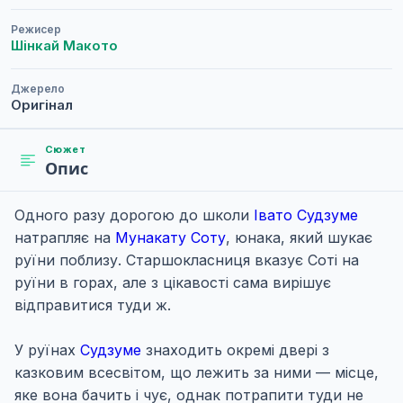
Режисер
Шінкай Макото
Джерело
Оригінал
Сюжет
Опис
Одного разу дорогою до школи
Івато Судзуме
натрапляє на
Мунакату Соту
, юнака, який шукає
руїни поблизу. Старшокласниця вказує Соті на
руїни в горах, але з цікавості сама вирішує
відправитися туди ж.
У руїнах
Судзуме
знаходить окремі двері з
казковим всесвітом, що лежить за ними — місце,
яке вона бачить і чує, однак потрапити туди не