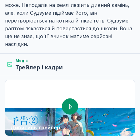
може. Неподалік на землі лежить дивний камінь,
але, коли Судзуме підіймає його, він
перетворюється на котика й тікає геть. Судзуме
раптом лякається й повертається до школи. Вона
ще не знає, що її вчинок матиме серйозні
наслідки.
Медіа
Трейлер і кадри
Дивитись трейлер