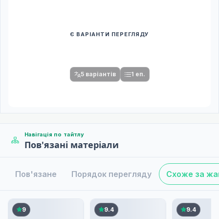
Є ВАРІАНТИ ПЕРЕГЛЯДУ
Спочатку оберіть переклад
Після вибору команди стануть доступними плеєр і список
серій.
5 варіантів
1 еп.
Навігація по тайтлу
Пов'язані матеріали
Пов'язане
Порядок перегляду
Схоже за ж
9
9.4
9.4