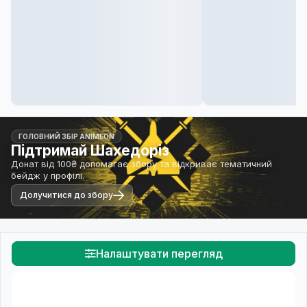
ГОЛОВНИЙ ЗБІР ANIMEON
Підтримай Шахедоріз
Донат від 100₴ допомагає збору та відкриває тематичний
бейдж у профілі.
Долучитися до збору
Налаштувати перегляд