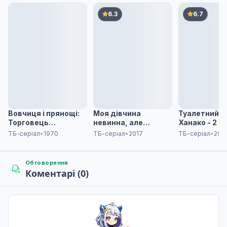
6.3
6.7
Вовчиця і прянощі:
Моя дівчина
Туалетний п
Торговець
невинна, але
Ханако - 2 с
зустрічає мудру
справжня
ТБ-серіал
•
1970
ТБ-серіал
•
2017
ТБ-серіал
•
202
вовчицю - 2 сезон
розпусниця
Обговорення
Коментарі (0)