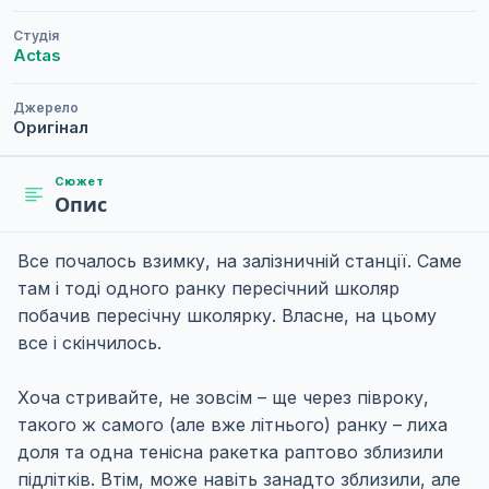
Студія
Actas
Джерело
Оригінал
Сюжет
Опис
Все почалось взимку, на залізничній станції. Саме
там і тоді одного ранку пересічний школяр
побачив пересічну школярку. Власне, на цьому
все і скінчилось.
Хоча стривайте, не зовсім – ще через півроку,
такого ж самого (але вже літнього) ранку – лиха
доля та одна тенісна ракетка раптово зблизили
підлітків. Втім, може навіть занадто зблизили, але