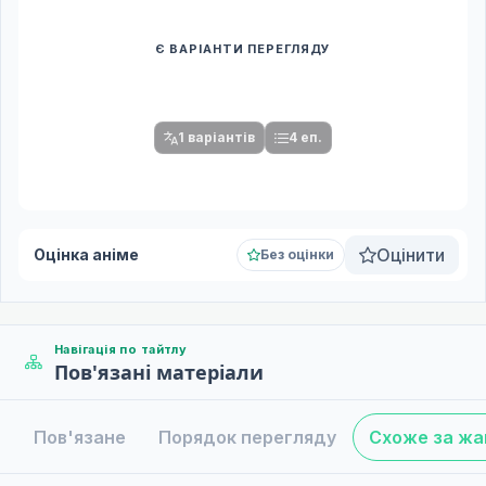
Є ВАРІАНТИ ПЕРЕГЛЯДУ
Спочатку оберіть переклад
Після вибору команди стануть доступними плеєр і список
серій.
1 варіантів
4 еп.
Оцінити
Оцінка аніме
Без оцінки
Навігація по тайтлу
Пов'язані матеріали
Пов'язане
Порядок перегляду
Схоже за ж