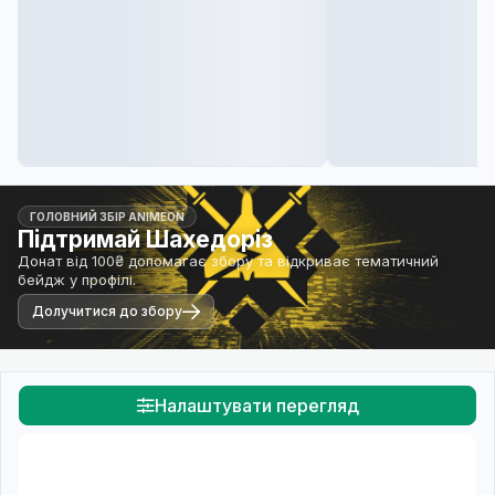
ГОЛОВНИЙ ЗБІР ANIMEON
Підтримай Шахедоріз
Донат від 100₴ допомагає збору та відкриває тематичний
бейдж у профілі.
Долучитися до збору
Налаштувати перегляд