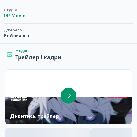
Студія
DR Movie
Джерело
Веб-манґа
Медіа
Трейлер і кадри
Дивитись трейлер