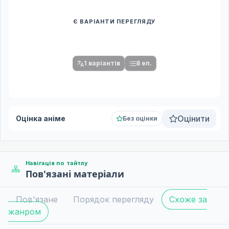
Є ВАРІАНТИ ПЕРЕГЛЯДУ
Спочатку оберіть переклад
Після вибору команди стануть доступними плеєр і список
серій.
1 варіантів
8 еп.
Оцінити
Оцінка аніме
Без оцінки
Навігація по тайтлу
Пов'язані матеріали
Пов'язане
Порядок перегляду
Схоже за
жанром