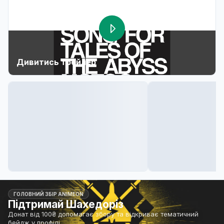
Дивитись трейлер
ГОЛОВНИЙ ЗБІР ANIMEON
Підтримай Шахедоріз
Донат від 100₴ допомагає збору та відкриває тематичний
бейдж у профілі.