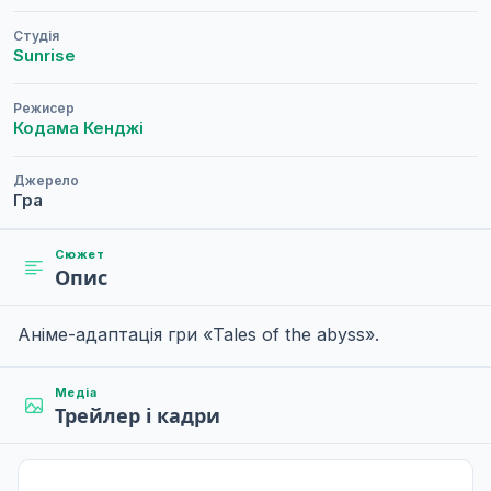
Студія
Sunrise
Режисер
Кодама Кенджі
Джерело
Гра
Сюжет
Опис
Аніме-адаптація гри «Tales of the abyss».
Медіа
Трейлер і кадри