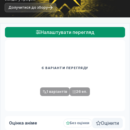
Долучитися до збору
Налаштувати перегляд
Є ВАРІАНТИ ПЕРЕГЛЯДУ
Спочатку оберіть переклад
Після вибору команди стануть доступними плеєр і список
серій.
1 варіантів
26 еп.
Оцінити
Оцінка аніме
Без оцінки